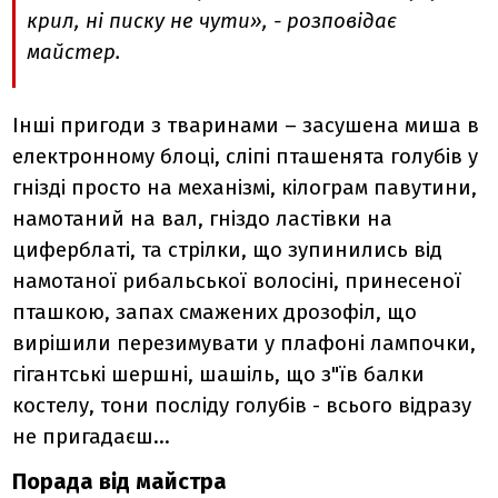
крил, ні писку не чути», - розповідає
майстер.
Інші пригоди з тваринами – засушена миша в
електронному блоці, сліпі пташенята голубів у
гнізді просто на механізмі, кілограм павутини,
намотаний на вал, гніздо ластівки на
циферблаті, та стрілки, що зупинились від
намотаної рибальської волосіні, принесеної
пташкою, запах смажених дрозофіл, що
вирішили перезимувати у плафоні лампочки,
гігантські шершні, шашіль, що з"їв балки
костелу, тони посліду голубів - всього відразу
не пригадаєш...
Порада від майстра