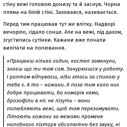
стіну вежі головою донизу та й заснув. Чорна
пляма на білій стіні. Заховався, називається.
Перед тим працював тут же влітку. Надворі
вечоріло, сідало сонце. Але на вежі, під дахом,
згустились сутінки. Кажани вже почали
вилітати на полювання.
«Працюєш кілька годин, костел замкнули,
знаєш що ти там сам. Занурюєшся у роботу.
І раптом відчуваєш, ніби хтось за спиною у
тебе є. А то – кажани. А поза тим коло них
добре працювати, бо комарів нема,
дрозофіли в ніс не лізуть – вони
полюбляють вежі, щоб там перезимувати.
Літають кажани за межами променя
налобного ліхтаря абсолютно без звуку, ні