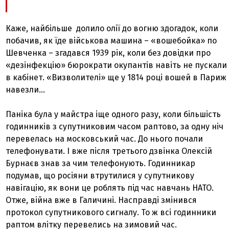
Каже, найбільше долило олії до вогню здогадок, коли
побачив, як їде військова машина – «вошебойка» по
Шевченка – згадався 1939 рік, коли без довідки про
«дезінфекцію» бюрократи окупантів навіть не пускали
в кабінет. «Визволителі» ще у 1814 році вошей в Париж
навезли...
Паніка була у майстра іще одного разу, коли більшість
годинників з супутниковим часом раптово, за одну ніч
перевелась на московський час. До нього почали
телефонувати. І вже після третього дзвінка Олексій
Бурнаєв знав за чим телефонують. Годинникар
подумав, що росіяни втрутилися у супутникову
навігацію, як вони це роблять під час навчань НАТО.
Отже, війна вже в Галичині. Насправді змінився
протокол супутникового сигналу. То ж всі годинники
раптом влітку перевелись на зимовий час.