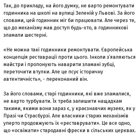
Так, до прикладу, на його думку, не варто ремонтувати
годинника на школі на вулиці Зеленій у Львові. За його
словами, цей годинник міг би працювати. Але через те,
що до механізму мав доступ будь-хто, в годинникові
зламали шестерні.
«Не можна такі годинники ремонтувати. Європейська
концепція реставрації проти цього. Інколи з’являються
майстри і пропонують наварити зламані зубці,
переточити втулки. Але це псує історичну
автентичність», - переконаний він.
За його словами, старі годинники, які вже зламалися,
не варто турбувати. Їх треба залишити нащадкам
такими, якими вони зараз є, у краєзнавчих музеях, як у
Празі чи Страсбурзі. Але власники старих механізмів
уперто продовжують їх «реставрувати». Це все одно,
що «освіжати» стародавні фрески в сільських церквах.