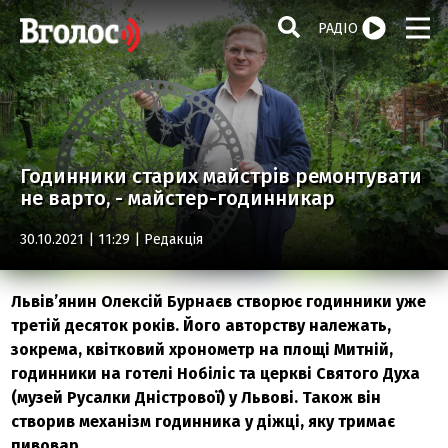
РАДІО
Годинники старих майстрів ремонтувати
не варто, - майстер-годинникар
30.10.2021 | 11:29 |
Редакція
Львів’янин Олексій Бурнаєв створює годинники уже
третій десяток років. Його авторству належать,
зокрема, квітковий хронометр на площі Митній,
годинники на готелі Нобіліс та церкві Святого Духа
(музей Русалки Дністрової) у Львові. Також він
створив механізм годинника у діжці, яку тримає
пивовар.