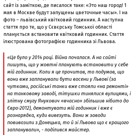
сайт із заміткою, де писалося таке: «Это наш город! 1
мая в Москве будут запущены цветочные часы». І на
фото – львівський квітковий годинник. А наступна
стаття про те, що у Сєвєрську Томської області
планується встановити квітковий годинник. Стаття
ілюстрована фотографією годинника зі Львова.
«Це було у 2014 році. Війна почалася. А на сайті
пишуть, що у жовтні планують встановити у себе
мій годинник. Коли я це прочитав, то подумав, що
вони вже запланували бути восени у Львові (за
чутками, російські танки вже стояли «на ремонті»
на танковому заводі, тітушки тинялися вулицями, і
злітну смугу Янукович «вчасно» збільшив нібито до
Євро-2012), демонтувати мій годинник і вже є
рознарядка, куди вивезуть. Вони ж заводи
повивозили з Донецька, то й зі Львова що є кращого
запланували», - поділився майстер.