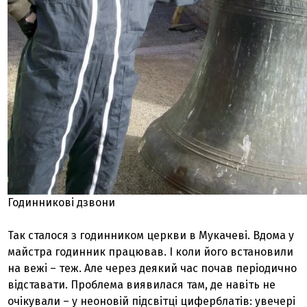
Годинникові дзвони
Так сталося з годинником церкви в Мукачеві. Вдома у
майстра годинник працював. І коли його встановили
на вежі – теж. Але через деякий час почав періодично
відставати. Проблема виявилася там, де навіть не
очікували – у неоновій підсвітці циферблатів: увечері