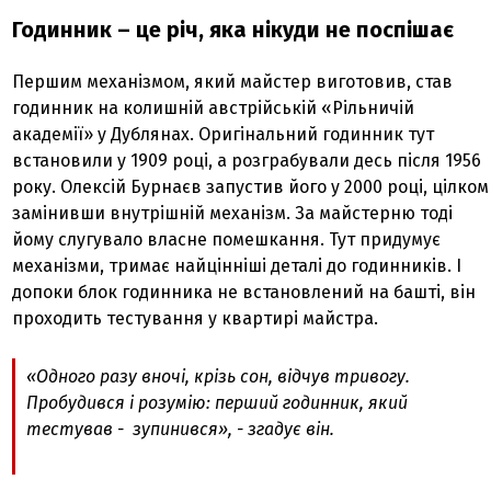
Годинник – це річ, яка нікуди не поспішає
Першим механізмом, який майстер виготовив, став
годинник на колишній австрійській «Рільничій
академії» у Дублянах. Оригінальний годинник тут
встановили у 1909 році, а розграбували десь після 1956
року. Олексій Бурнаєв запустив його у 2000 році, цілком
замінивши внутрішній механізм. За майстерню тоді
йому слугувало власне помешкання. Тут придумує
механізми, тримає найцінніші деталі до годинників. І
допоки блок годинника не встановлений на башті, він
проходить тестування у квартирі майстра.
«Одного разу вночі, крізь сон, відчув тривогу.
Пробудився і розумію: перший годинник, який
тестував - зупинився», - згадує він.