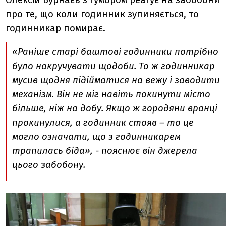
Олексій Бурнаєв з гумором реагує на забобони
про те, що коли годинник зупиняється, то
годинникар помирає.
«Раніше старі баштові годинники потрібно
було накручувати щодоби. То ж годинникар
мусив щодня підійматися на вежу і заводити
механізм. Він не міг навіть покинути місто
більше, ніж на добу. Якщо ж городяни вранці
прокинулися, а годинник стояв – то це
могло означати, що з годинникарем
трапилась біда», - пояснює він джерела
цього забобону.