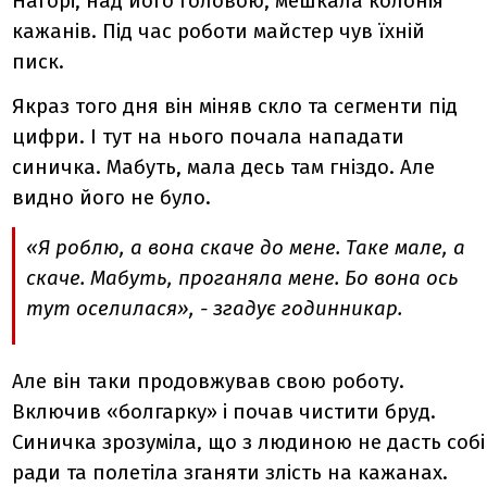
Нагорі, над його головою, мешкала колонія
кажанів. Під час роботи майстер чув їхній
писк.
Якраз того дня він міняв скло та сегменти під
цифри. І тут на нього почала нападати
синичка. Мабуть, мала десь там гніздо. Але
видно його не було.
«Я роблю, а вона скаче до мене. Таке мале, а
скаче. Мабуть, проганяла мене. Бо вона ось
тут оселилася», - згадує годинникар.
Але він таки продовжував свою роботу.
Включив «болгарку» і почав чистити бруд.
Синичка зрозуміла, що з людиною не дасть собі
ради та полетіла зганяти злість на кажанах.