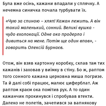
Була вже осінь, кажани впадали у сплячку. А
нечемна синичка почала турбувати їх.
«Чую за спиною – хляп! Кажан лежить. А він
такий маленький, сонний. Великі вушка -
чудо ехолокації. Одне око продерло і
дивиться на мене. Потім ще один впав», -
говорить Олексій Бурнаєв.
Отож, він взяв картонну коробку, склав там тих
кажанів і заховав у виїмку в стіну. Бо ж, раптом
того сонного кажана церковна миша погризе.
Та й далі собі працює, малює циферблат. Аж
раптом краєм ока помітив рух. А то один
кажанчик прокинувся і спробував втекти.
Далеко не полетів, зачепився за вапнякову