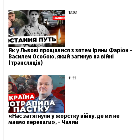
13:03
Як у Львові прощалися з зятем Ірини Фаріон -
Василем Особою, який загинув на війні
(трансляція)
11:55
«Нас затягнули у жорстку війну, де ми не
маємо переваги», - Чалий