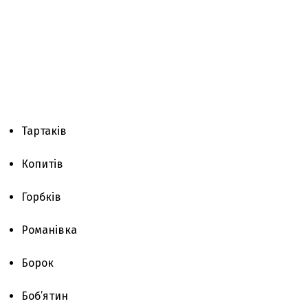
Тартаків
Копитів
Горбків
Романівка
Борок
Боб’ятин