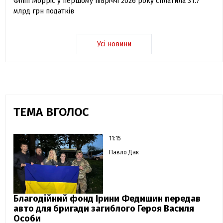
Філіп Морріс у першому півріччі 2026 року сплатила 31.7
млрд грн податків
Усі новини
ТЕМА ВГОЛОС
11:15
Павло Дак
Благодійний фонд Ірини Федишин передав
авто для бригади загиблого Героя Василя
Особи