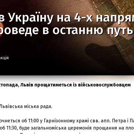
 Україну на 4-х напря
роведе в останню путь
кція
истопада, Львів прощатиметься із військовослужбовцем
Львівська міська рада.
чнеться об 11:00 у Гарнізонному храмі свв. апп. Петра і П
 об 11:30, буде загальноміська церемонія прощання на пл