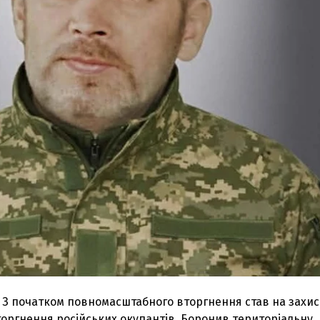
. З початком повномасштабного вторгнення став на захис
торгнення російських окупантів. Боронив територіальну