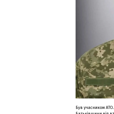
Був учасником АТО
Батьківщини від в