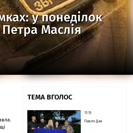
мках: у понеділок
 Петра Маслія
ТЕМА ВГОЛОС
11:15
авла.
Павло Дак
ощі