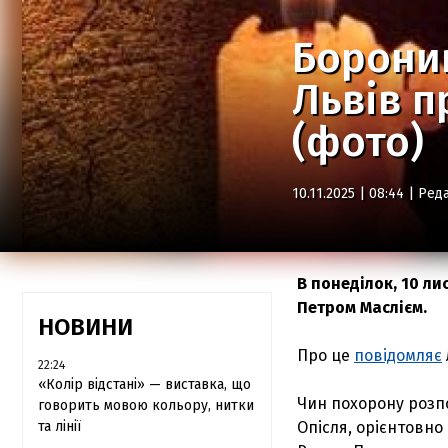
Боронив
Львів п
(фото)
10.11.2025 | 08:44 |
Реда
В понеділок, 10 л
Петром Маслієм.
НОВИНИ
Про це
повідомляє
22:24
«Колір відстані» — виставка, що
Чин похорону розпо
говорить мовою кольору, нитки
та лінії
Опісля, орієнтовно