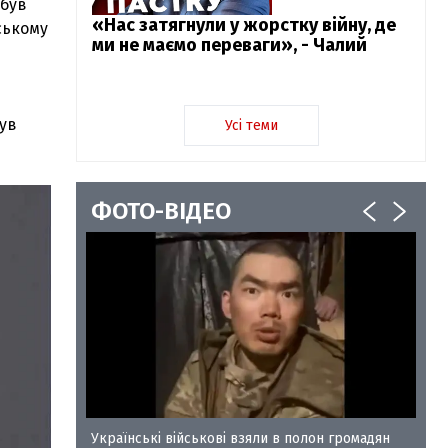
обув
«Нас затягнули у жорстку війну, де
ському
ми не маємо переваги», - Чалий
був
Усі теми
ФОТО-ВІДЕО
у-35
Українські військові взяли в полон громадян