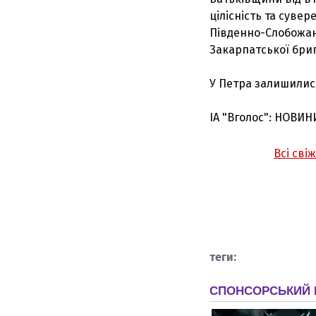
цілісність та суве
Південно-Слобожанс
Закарпатської бриг
У Петра залишилися
ІА "Вголос": НОВИН
Всі сві