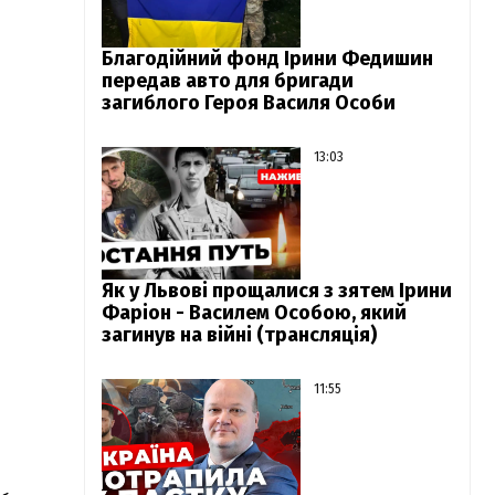
Благодійний фонд Ірини Федишин
передав авто для бригади
загиблого Героя Василя Особи
13:03
Як у Львові прощалися з зятем Ірини
Фаріон - Василем Особою, який
загинув на війні (трансляція)
11:55