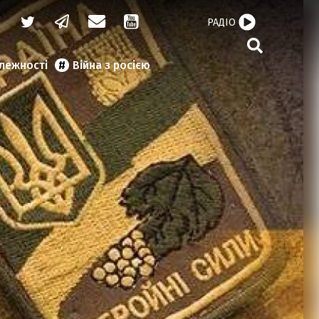
РАДІО
алежності
Війна з росією