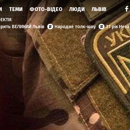
И
ТЕМИ
ФОТО-ВІДЕО
ЛЮДИ
ЛЬВІВ
орить ВЕЛИКИЙ Львів
Народне толк-шоу
31 рік Нез