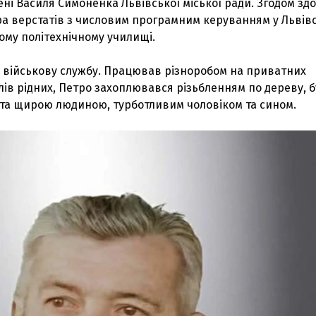
мені Василя Симоненка Львівської міської ради. Згодом зд
а верстатів з числовим програмним керуванням у Львів
му політехнічному училищі.
 військову службу. Працював різноробом на приватних
слів рідних, Петро захоплювався різьбленням по дереву, 
та щирою людиною, турботливим чоловіком та сином.
З'явилося відео знищеного ворожого С