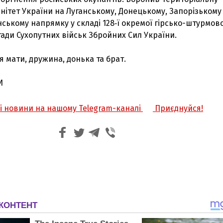
ренітет України на Луганському, Донецькому, Запорізькому
ькому напрямку у складі 128‑ї окремої гірсько-штурмово
ади Сухопутних військ Збройних Сил України.
 мати, дружина, донька та брат.
И
жі новини на нашому Telegram-каналі
Приєднуйся!