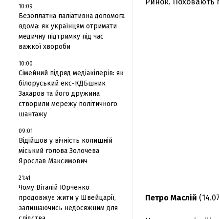
Ринок. Поховають 
10:09
Безоплатна паліативна допомога
вдома: як українцям отримати
медичну підтримку під час
важкої хвороби
10:00
Сімейний підряд медіакілерів: як
білоруський екс-КДБшник
Захаров та його дружина
створили мережу політичного
шантажу
09:01
Відійшов у вічність колишній
міський голова Золочева
Ярослав Максимович
21:41
Чому Віталій Юрченко
Петро Маслій
(14.07
продовжує жити у Швейцарії,
залишаючись недосяжним для
слідства