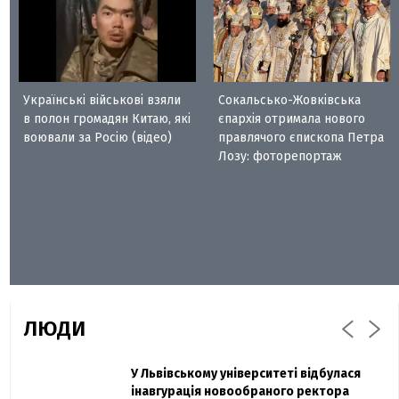
Українські військові взяли
Сокальсько-Жовківська
в полон громадян Китаю, які
єпархія отримала нового
воювали за Росію (відео)
правлячого єпископа Петра
Лозу: фоторепортаж
ЛЮДИ
Захисник "Азовсталі" Діанов вдруге
У Львівському університеті відбулася
Павло Дак
одружився та показав фото з весілля
інавгурація новообраного ректора