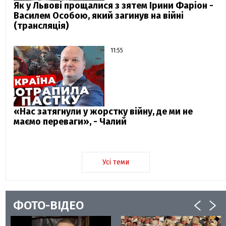
Як у Львові прощалися з зятем Ірини Фаріон -
Василем Особою, який загинув на війні
(трансляція)
11:55
«Нас затягнули у жорстку війну, де ми не
маємо переваги», - Чалий
Усі теми
ФОТО-ВІДЕО