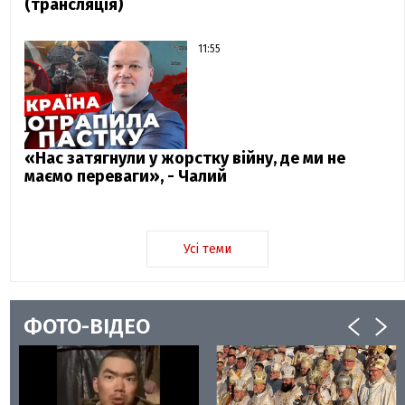
(трансляція)
11:55
«Нас затягнули у жорстку війну, де ми не
маємо переваги», - Чалий
Усі теми
ФОТО-ВІДЕО