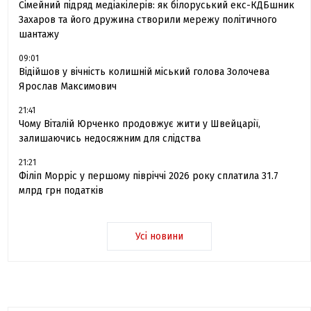
Сімейний підряд медіакілерів: як білоруський екс-КДБшник
Захаров та його дружина створили мережу політичного
шантажу
09:01
Відійшов у вічність колишній міський голова Золочева
Ярослав Максимович
21:41
Чому Віталій Юрченко продовжує жити у Швейцарії,
залишаючись недосяжним для слідства
21:21
Філіп Морріс у першому півріччі 2026 року сплатила 31.7
млрд грн податків
Усі новини