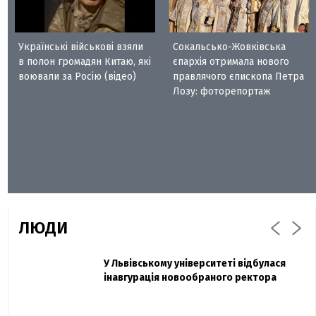
Українські військові взяли
Сокальсько-Жовківська
в полон громадян Китаю, які
єпархія отримала нового
воювали за Росію (відео)
правлячого єпископа Петра
Лозу: фоторепортаж
ЛЮДИ
Захисник "Азовсталі" Діанов вдруге
У Львівському університеті відбулася
Павло Дак
одружився та показав фото з весілля
інавгурація новообраного ректора
«Час не лікує, лише притуплює біль»:
сестра загиблого під Бахмутом Воїна з
Буковини розповіла про брата