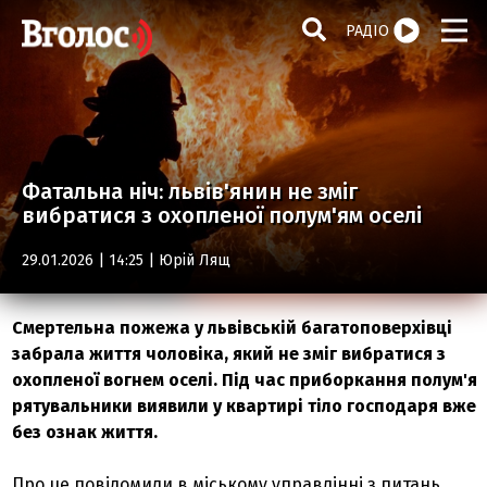
РАДІО
Фатальна ніч: львів'янин не зміг
вибратися з охопленої полум'ям оселі
29.01.2026 | 14:25 |
Юрій Лящ
Смертельна пожежа у львівській багатоповерхівці
забрала життя чоловіка, який не зміг вибратися з
охопленої вогнем оселі. Під час приборкання полум'я
рятувальники виявили у квартирі тіло господаря вже
без ознак життя.
Про це повідомили в міському управлінні з питань