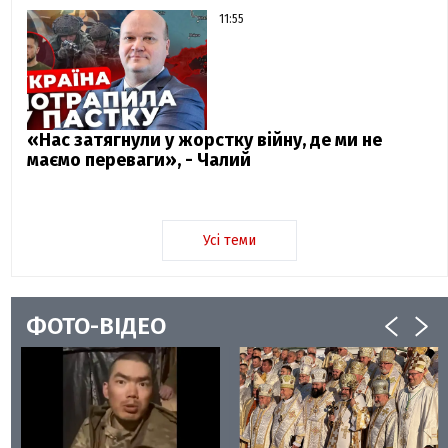
11:55
«Нас затягнули у жорстку війну, де ми не
маємо переваги», - Чалий
Усі теми
ФОТО-ВІДЕО