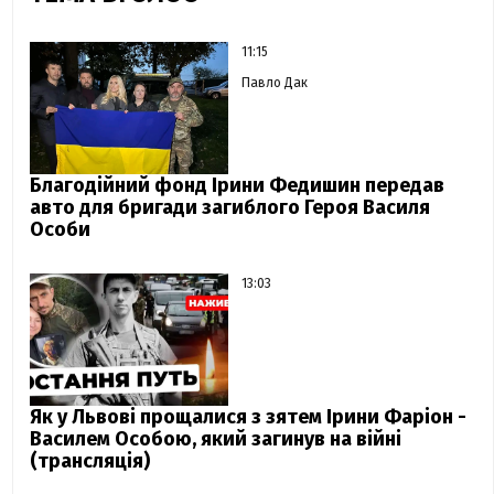
11:15
Павло Дак
Благодійний фонд Ірини Федишин передав
авто для бригади загиблого Героя Василя
Особи
13:03
Як у Львові прощалися з зятем Ірини Фаріон -
Василем Особою, який загинув на війні
(трансляція)