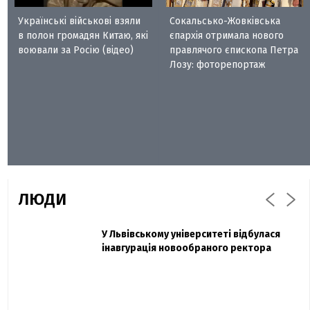
Українські військові взяли
Сокальсько-Жовківська
в полон громадян Китаю, які
єпархія отримала нового
воювали за Росію (відео)
правлячого єпископа Петра
Лозу: фоторепортаж
ЛЮДИ
Захисник "Азовсталі" Діанов вдруге
У Львівському університеті відбулася
Павло Дак
одружився та показав фото з весілля
інавгурація новообраного ректора
«Час не лікує, лише притуплює біль»:
сестра загиблого під Бахмутом Воїна з
Буковини розповіла про брата