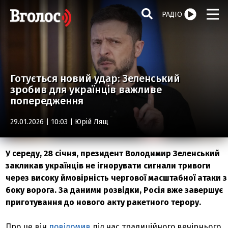
РАДІО
Готується новий удар: Зеленський
зробив для українців важливе
попередження
29.01.2026 | 10:03 |
Юрій Лящ
У середу, 28 січня, президент Володимир Зеленський
закликав українців не ігнорувати сигнали тривоги
через високу ймовірність чергової масштабної атаки з
боку ворога. За даними розвідки, Росія вже завершує
приготування до нового акту ракетного терору.
Про це він
повідомив
під час традиційного вечірнього