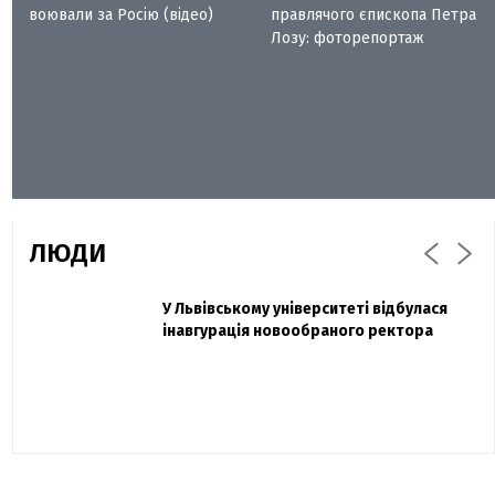
воювали за Росію (відео)
правлячого єпископа Петра
Лозу: фоторепортаж
ЛЮДИ
Захисник "Азовсталі" Діанов вдруге
У Львівському університеті відбулася
Павло Дак
одружився та показав фото з весілля
інавгурація новообраного ректора
«Час не лікує, лише притуплює біль»:
сестра загиблого під Бахмутом Воїна з
Буковини розповіла про брата