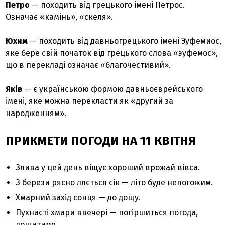
Петро
— походить від грецького імені Петрос.
Означає «камінь», «скеля».
Юхим
— походить від давньогрецького імені Эуфемиос,
яке бере свій початок від грецького слова «эуфемос»,
що в перекладі означає «благочестивий».
Яків
— є українською формою давньоєврейського
імені, яке можна перекласти як «другий за
народженням».
ПРИКМЕТИ ПОГОДИ НА 11 КВІТНЯ
Злива у цей день віщує хороший врожай вівса.
З берези рясно ллється сік — літо буде непогожим.
Хмарний захід сонця — до дощу.
Пухнасті хмари ввечері — погіршиться погода,
дощитиме.