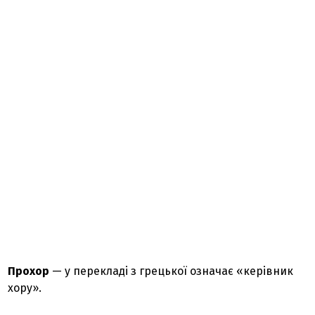
Прохор
— у перекладі з грецької означає «керівник
хору».