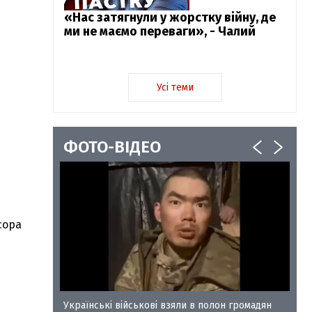
«Нас затягнули у жорстку війну, де
ми не маємо переваги», - Чалий
Усі теми
ФОТО-ВІДЕО
сора
у-35
Українські військові взяли в полон громадян