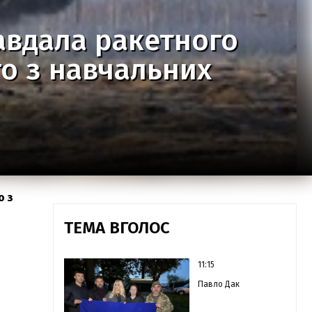
завдала ракетного
о з навчальних
о з
а
ТЕМА ВГОЛОС
11:15
Павло Дак