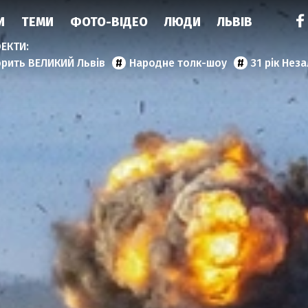
И
ТЕМИ
ФОТО-ВІДЕО
ЛЮДИ
ЛЬВІВ
орить ВЕЛИКИЙ Львів
Народне толк-шоу
31 рік Нез