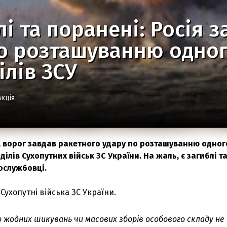
лі та поранені: Росія 
о розташуванню одног
ілів ЗСУ
кція
я, ворог завдав ракетного удару по розташуванню одног
ілів Сухопутних військ ЗС України. На жаль, є загиблі т
ослужбовці.
Сухопутні війська ЗС України.
 жодних шикувань чи масових зборів особового складу не