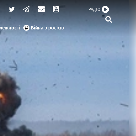
РАДІО
алежності
Війна з росією