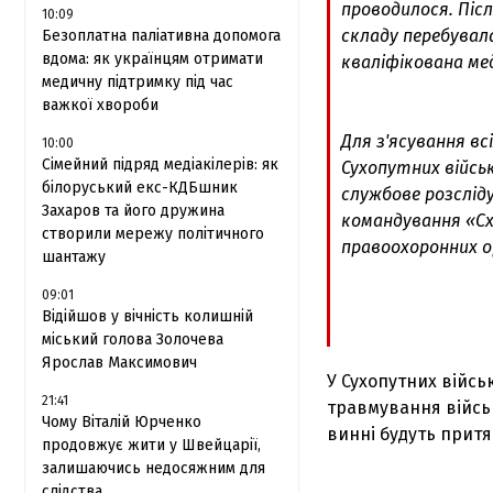
проводилося. Піс
10:09
складу перебувал
Безоплатна паліативна допомога
вдома: як українцям отримати
кваліфікована ме
медичну підтримку під час
важкої хвороби
Для з'ясування в
10:00
Сімейний підряд медіакілерів: як
Сухопутних війсь
білоруський екс-КДБшник
службове розслід
Захаров та його дружина
командування «С
створили мережу політичного
правоохоронних ор
шантажу
09:01
Відійшов у вічність колишній
міський голова Золочева
Ярослав Максимович
У Сухопутних війсь
21:41
травмування військ
Чому Віталій Юрченко
винні будуть притяг
продовжує жити у Швейцарії,
залишаючись недосяжним для
слідства