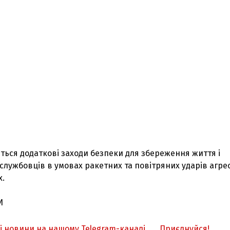
ься додаткові заходи безпеки для збереження життя і
службовців в умовах ракетних та повітряних ударів агре
х.
И
З'явилося відео знищеного ворожого С
жі новини на нашому Telegram-каналі
Приєднуйся!