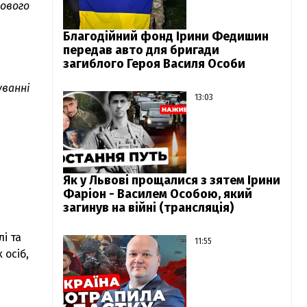
бового
Благодійний фонд Ірини Федишин
передав авто для бригади
загиблого Героя Василя Особи
уванні
13:03
Як у Львові прощалися з зятем Ірини
Фаріон - Василем Особою, який
загинув на війні (трансляція)
і та
11:55
 осіб,