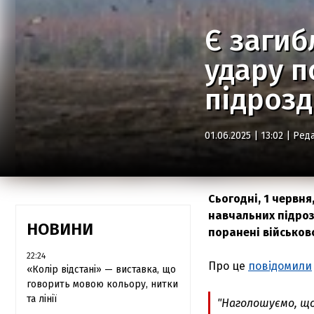
Є загиб
удару п
підрозд
01.06.2025 | 13:02 |
Реда
Сьогодні, 1 червн
навчальних підрозд
НОВИНИ
поранені військов
22:24
Про це
повідомили
«Колір відстані» — виставка, що
говорить мовою кольору, нитки
та лінії
"Наголошуємо, що