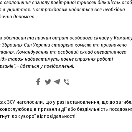
ля оголошення сигналу повітряної тривоги більшість осо
а в укриттях. Постраждалим надається вся необхідна
дична допомога.
сіх обставин та причин втрат особового складу у Команд
к Збройних Сил України створено комісію та призначено
ування. Командування та особовий склад оперативного
хід» також надаватимуть повне сприяння роботі
ганів", - йдеться у повідомленні.
ках ЗСУ наголосили, що у разі встановлення, що до загибел
овослужбовців призвели дії або бездіяльність посадових
нуті до суворої відповідальності.