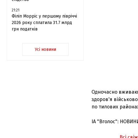
21:21
Філіп Морріс у першому півріччі
2026 року сплатила 31.7 млрд
грн податків
Усі новини
Одночасно вживают
здоров'я військово
по тилових района
ІА "Вголос": НОВИН
Всі сві