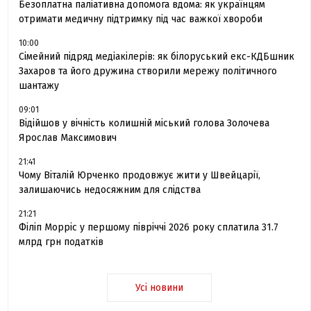
Безоплатна паліативна допомога вдома: як українцям
отримати медичну підтримку під час важкої хвороби
10:00
Сімейний підряд медіакілерів: як білоруський екс-КДБшник
Захаров та його дружина створили мережу політичного
шантажу
09:01
Відійшов у вічність колишній міський голова Золочева
Ярослав Максимович
21:41
Чому Віталій Юрченко продовжує жити у Швейцарії,
залишаючись недосяжним для слідства
21:21
Філіп Морріс у першому півріччі 2026 року сплатила 31.7
млрд грн податків
Усі новини