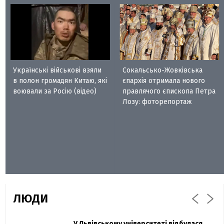
Українські військові взяли
Сокальсько-Жовківська
в полон громадян Китаю, які
єпархія отримала нового
воювали за Росію (відео)
правлячого єпископа Петра
Лозу: фоторепортаж
ЛЮДИ
Захисник "Азовсталі" Діанов вдруге
У Львівському університеті відбулася