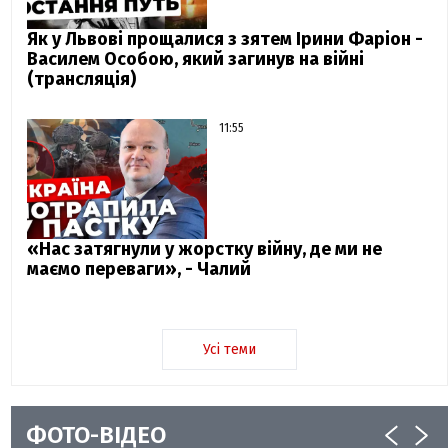
Як у Львові прощалися з зятем Ірини Фаріон -
Василем Особою, який загинув на війні
(трансляція)
11:55
«Нас затягнули у жорстку війну, де ми не
маємо переваги», - Чалий
Усі теми
ФОТО-ВІДЕО