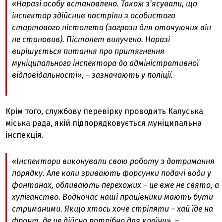
«Наразі особу встановлено. Також зʼясували, що
інспектор здійснив постріли з особистого
стартового пістолета (загрози для оточуючих він
не становив). Пістолет вилучено. Наразі
вирішується питання про притягнення
муніципального інспектора до адміністративної
відповідальності», – зазначають у поліції.
Крім того, службову перевірку проводить Калуська
міська рада, якій підпорядковується муніципальна
інспекція.
«Інспектори виконували свою роботу з дотримання
порядку. Але коли зривають форсунки подачі води у
фонтанах, обливають перехожих – це вже не свято, а
хуліганство. Водночас наші працівники мають бути
стриманими. Якщо хтось хоче стріляти – хай їде на
фронт, де це дійсно потрібно для країни», –