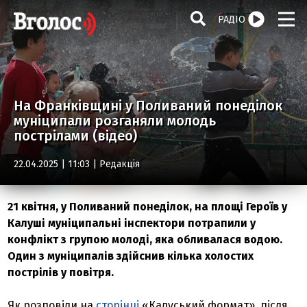
РАДІО
На Франківщині у Поливаний понеділок
муніципали розганяли молодь
пострілами (відео)
22.04.2025 | 11:03 |
Редакція
21 квітня, у Поливаний понеділок, на площі Героїв у
Калуші муніципальні інспектори потрапили у
конфлікт з групою молоді, яка обливалася водою.
Один з муніципалів здійснив кілька холостих
пострілів у повітря.
Як розповіли на
сторінці
«Калуський формат», після