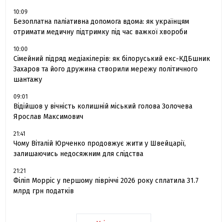
10:09
Безоплатна паліативна допомога вдома: як українцям
отримати медичну підтримку під час важкої хвороби
10:00
Сімейний підряд медіакілерів: як білоруський екс-КДБшник
Захаров та його дружина створили мережу політичного
шантажу
09:01
Відійшов у вічність колишній міський голова Золочева
Ярослав Максимович
21:41
Чому Віталій Юрченко продовжує жити у Швейцарії,
залишаючись недосяжним для слідства
21:21
Філіп Морріс у першому півріччі 2026 року сплатила 31.7
млрд грн податків