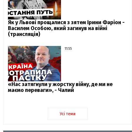
Як у Львові прощалися з зятем Ірини Фаріон -
Василем Особою, який загинув на війні
(трансляція)
11:55
«Нас затягнули у жорстку війну, де ми не
маємо переваги», - Чалий
Усі теми