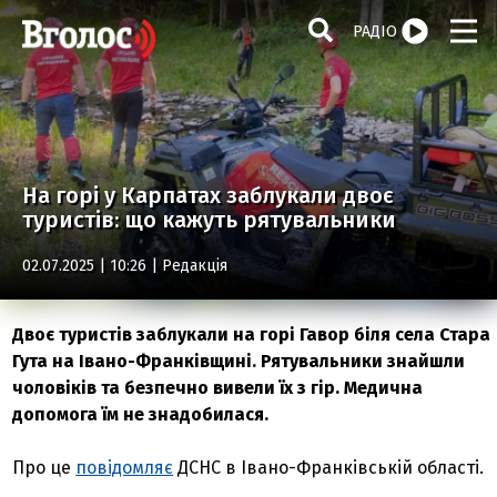
РАДІО
На горі у Карпатах заблукали двоє
туристів: що кажуть рятувальники
02.07.2025 | 10:26 |
Редакція
Двоє туристів заблукали на горі Гавор біля села Стара
Гута на Івано-Франківщині. Рятувальники знайшли
чоловіків та безпечно вивели їх з гір. Медична
допомога їм не знадобилася.
Про це
повідомляє
ДСНС в Івано-Франківській області.