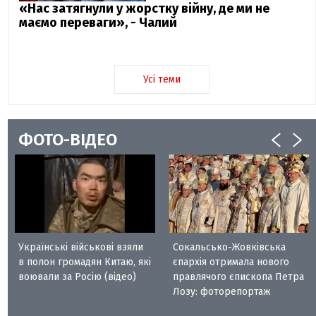
«Нас затягнули у жорстку війну, де ми не
маємо переваги», - Чалий
Усі теми
ФОТО-ВІДЕО
Українські військові взяли
Сокальсько-Жовківська
в полон громадян Китаю, які
єпархія отримала нового
воювали за Росію (відео)
правлячого єпископа Петра
Лозу: фоторепортаж