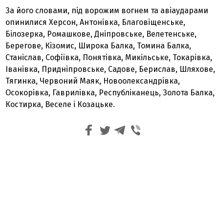
За його словами, під ворожим вогнем та авіаударами
опинилися Херсон, Антонівка, Благовіщенське,
Білозерка, Ромашкове, Дніпровське, Велетенське,
Берегове, Кізомис, Широка Балка, Томина Балка,
Станіслав, Софіївка, Понятівка, Микільське, Токарівка,
Іванівка, Придніпровське, Садове, Берислав, Шляхове,
Тягинка, Червоний Маяк, Новоолександрівка,
Осокорівка, Гаврилівка, Республіканець, Золота Балка,
Костирка, Веселе і Козацьке.