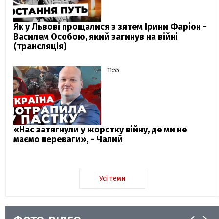
Як у Львові прощалися з зятем Ірини Фаріон -
Василем Особою, який загинув на війні
(трансляція)
11:55
«Нас затягнули у жорстку війну, де ми не
маємо переваги», - Чалий
Усі теми