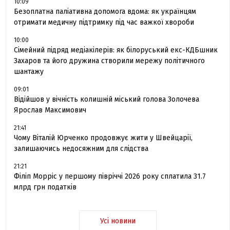
10:09
Безоплатна паліативна допомога вдома: як українцям
отримати медичну підтримку під час важкої хвороби
10:00
Сімейний підряд медіакілерів: як білоруський екс-КДБшник
Захаров та його дружина створили мережу політичного
шантажу
09:01
Відійшов у вічність колишній міський голова Золочева
Ярослав Максимович
21:41
Чому Віталій Юрченко продовжує жити у Швейцарії,
залишаючись недосяжним для слідства
21:21
Філіп Морріс у першому півріччі 2026 року сплатила 31.7
млрд грн податків
Усі новини