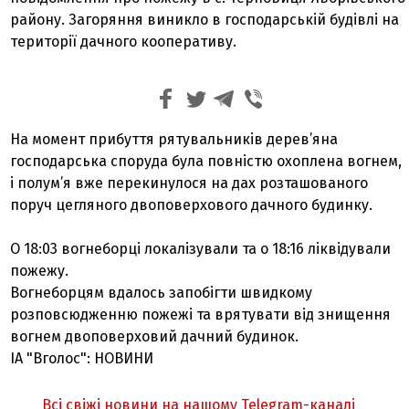
району. Загоряння виникло в господарській будівлі на
території дачного кооперативу.
На момент прибуття рятувальників дерев’яна
господарська споруда була повністю охоплена вогнем,
і полум’я вже перекинулося на дах розташованого
поруч цегляного двоповерхового дачного будинку.
О 18:03 вогнеборці локалізували та о 18:16 ліквідували
пожежу.
Вогнеборцям вдалось запобігти швидкому
розповсюдженню пожежі та врятувати від знищення
вогнем двоповерховий дачний будинок.
ІА "Вголос": НОВИНИ
Всі свіжі новини на нашому Telegram-каналі