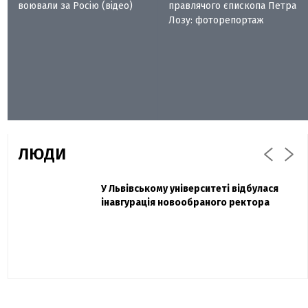
воювали за Росію (відео)
правлячого єпископа Петра
Лозу: фоторепортаж
ЛЮДИ
Захисник "Азовсталі" Діанов вдруге
У Львівському університеті відбулася
Павло Дак
одружився та показав фото з весілля
інавгурація новообраного ректора
«Час не лікує, лише притуплює біль»:
сестра загиблого під Бахмутом Воїна з
Буковини розповіла про брата