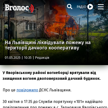
РАДІО
На Львівщині ліквідували пожежу на
території дачного кооперативу
01.05.2025 | 10:35 |
Редакція
У Яворівському районі вогнеборці врятували від
знищення вогнем двоповерховий дачний будинок.
Про це
повідомило
ДСНС Львівщини.
30 квітня о 17:35 до Служби порятунку «101» надійшло
повідомлення про пожежу в с. Терновиця Яворівського