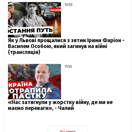
13:03
Як у Львові прощалися з зятем Ірини Фаріон -
Василем Особою, який загинув на війні
(трансляція)
11:55
«Нас затягнули у жорстку війну, де ми не
маємо переваги», - Чалий
Усі теми