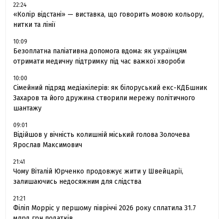
22:24
«Колір відстані» — виставка, що говорить мовою кольору,
нитки та лінії
10:09
Безоплатна паліативна допомога вдома: як українцям
отримати медичну підтримку під час важкої хвороби
10:00
Сімейний підряд медіакілерів: як білоруський екс-КДБшник
Захаров та його дружина створили мережу політичного
шантажу
09:01
Відійшов у вічність колишній міський голова Золочева
Ярослав Максимович
21:41
Чому Віталій Юрченко продовжує жити у Швейцарії,
залишаючись недосяжним для слідства
21:21
Філіп Морріс у першому півріччі 2026 року сплатила 31.7
млрд грн податків