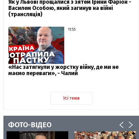
Як у Львові прощалися з зятем Ірини Фаріон -
Василем Особою, який загинув на війні
(трансляція)
11:55
«Нас затягнули у жорстку війну, де ми не
маємо переваги», - Чалий
Усі теми
ФОТО-ВІДЕО