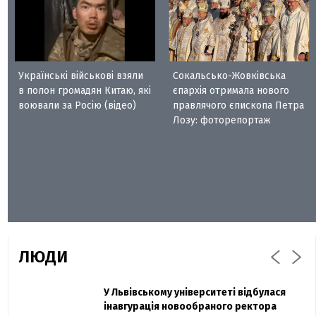
Українські військові взяли
Сокальсько-Жовківська
в полон громадян Китаю, які
єпархія отримала нового
воювали за Росію (відео)
правлячого єпископа Петра
Лозу: фоторепортаж
ЛЮДИ
Захисник "Азовсталі" Діанов вдруге
У Львівському університеті відбулася
Павло Дак
одружився та показав фото з весілля
інавгурація новообраного ректора