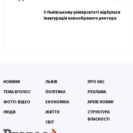
Захисник "Азовсталі" Діанов вдруге
У Львівському університеті відбулася
Павло Дак
одружився та показав фото з весілля
інавгурація новообраного ректора
«Час не лікує, лише притуплює біль»:
сестра загиблого під Бахмутом Воїна з
Буковини розповіла про брата
НОВИНИ
ЛЬВІВ
ПРО НАС
ТЕМА ВГОЛОС
ПОЛІТИКА
РЕКЛАМА
ФОТО-ВІДЕО
ЕКОНОМІКА
АРХІВ НОВИН
ЛЮДИ
ЖИТТЯ
СТРУКТУРА
ВЛАСНОСТІ
СВІТ