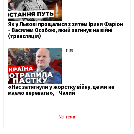
Як у Львові прощалися з зятем Ірини Фаріон
- Василем Особою, який загинув на війні
(трансляція)
11:55
«Нас затягнули у жорстку війну, де ми не
маємо переваги», - Чалий
Усі теми