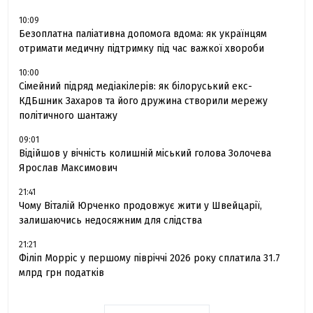
10:09
Безоплатна паліативна допомога вдома: як українцям
отримати медичну підтримку під час важкої хвороби
10:00
Сімейний підряд медіакілерів: як білоруський екс-
КДБшник Захаров та його дружина створили мережу
політичного шантажу
09:01
Відійшов у вічність колишній міський голова Золочева
Ярослав Максимович
21:41
Чому Віталій Юрченко продовжує жити у Швейцарії,
залишаючись недосяжним для слідства
21:21
Філіп Морріс у першому півріччі 2026 року сплатила 31.7
млрд грн податків