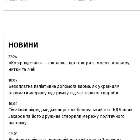
НОВИНИ
22:24
«Колір відстані» — виставка, що говорить мовою кольору,
нитки та лінії
10:09
Безоплатна паліативна допомога вдома: як українцям
отримати медичну підтримку під час важкої хвороби
10:00
Сімейний підряд медіакілерів: як білоруський екс-КДБшник
Захаров та його дружина створили мережу політичного
шантажу
09:01
Відійшов у вічність колишній міський голова Золочева