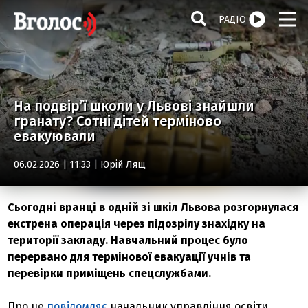
РАДІО
На подвір’ї школи у Львові знайшли
гранату? Сотні дітей терміново
евакуювали
06.02.2026 | 11:33 |
Юрій Лящ
Сьогодні вранці в одній зі шкіл Львова розгорнулася
екстрена операція через підозрілу знахідку на
території закладу. Навчальний процес було
перервано для термінової евакуації учнів та
перевірки приміщень спецслужбами.
Про це
повідомляє
начальник управління освіти