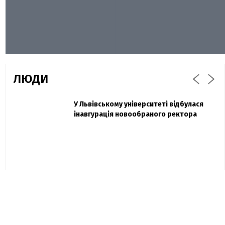
ЛЮДИ
Захисник "Азовсталі" Діанов вдруге
У Львівському університеті відбулася
Павло Дак
одружився та показав фото з весілля
інавгурація новообраного ректора
«Час не лікує, лише притуплює біль»:
сестра загиблого під Бахмутом Воїна з
Буковини розповіла про брата