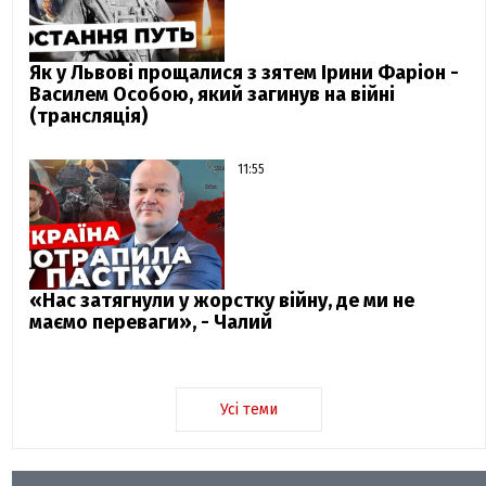
Як у Львові прощалися з зятем Ірини Фаріон -
Василем Особою, який загинув на війні
(трансляція)
11:55
«Нас затягнули у жорстку війну, де ми не
маємо переваги», - Чалий
Усі теми