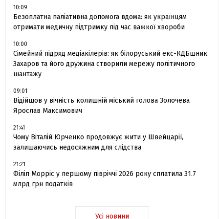
10:09
Безоплатна паліативна допомога вдома: як українцям
отримати медичну підтримку під час важкої хвороби
10:00
Сімейний підряд медіакілерів: як білоруський екс-КДБшник
Захаров та його дружина створили мережу політичного
шантажу
09:01
Відійшов у вічність колишній міський голова Золочева
Ярослав Максимович
21:41
Чому Віталій Юрченко продовжує жити у Швейцарії,
залишаючись недосяжним для слідства
21:21
Філіп Морріс у першому півріччі 2026 року сплатила 31.7
млрд грн податків
Усі новини