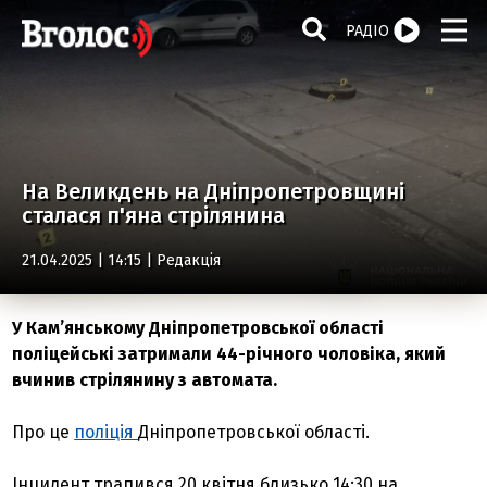
РАДІО
На Великдень на Дніпропетровщині
сталася п'яна стрілянина
21.04.2025 | 14:15 |
Редакція
У Кам’янському Дніпропетровської області
поліцейські затримали 44-річного чоловіка, який
вчинив стрілянину з автомата.
Про це
поліція
Дніпропетровської області.
Інцидент трапився 20 квітня близько 14:30 на