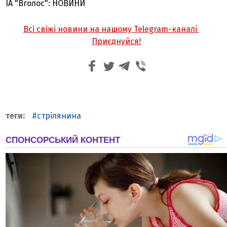
ІА "Вголос": НОВИНИ
Всі свіжі новини на нашому Telegram-каналі
Приєднуйся!
стрілянина