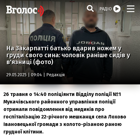
РАДІО
На Закарпатті батько вдарив ножем у
груди свого сина: чоловік раніше сидів у
в'язниці (фото)
29.05.2025 | 09:04 |
Редакція
26 травня о 14:40 поліціянти Відділу поліції №1
Мукачівського районного управління поліції
отримали повідомлення від медиків про
госпіталізацію 22-річного мешканця села Лохово
Івановецької громади з колото-різаною раною
грудної клітини.