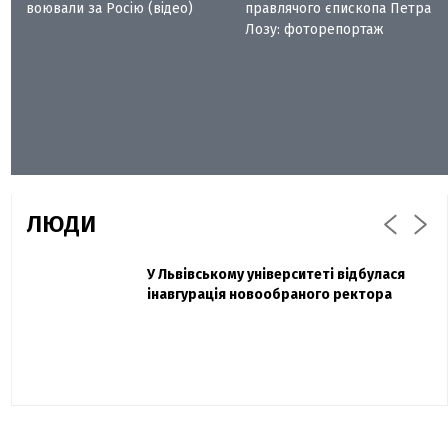
воювали за Росію (відео)
правлячого єпископа Петра
Лозу: фоторепортаж
ЛЮДИ
Захисник "Азовсталі" Діанов вдруге
У Львівському університеті відбулася
Павло Дак
одружився та показав фото з весілля
інавгурація новообраного ректора
«Час не лікує, лише притуплює біль»:
сестра загиблого під Бахмутом Воїна з
Буковини розповіла про брата