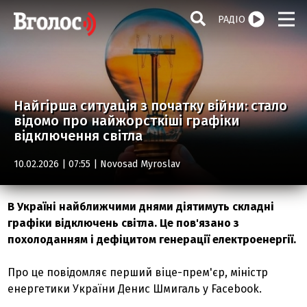
РАДІО
Найгірша ситуація з початку війни: стало
відомо про найжорсткіші графіки
відключення світла
10.02.2026 | 07:55 |
Novosad Myroslav
В Україні найближчими днями діятимуть складні
графіки відключень світла. Це пов'язано з
похолоданням і дефіцитом генерації електроенергії.
Про це повідомляє перший віце-прем'єр, міністр
енергетики України Денис Шмигаль у Facebook.