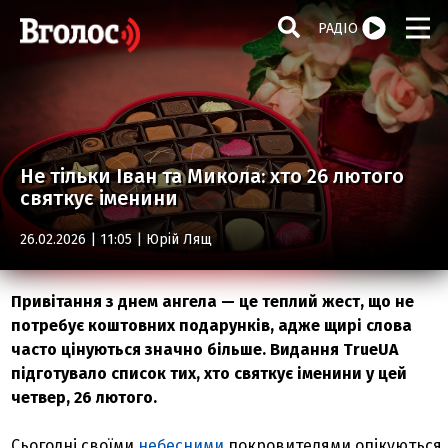
РАДІО
Не тільки Іван та Микола: хто 26 лютого
святкує іменини
26.02.2026 | 11:05 |
Юрій Лящ
Привітання з днем ангела — це теплий жест, що не
потребує коштовних подарунків, адже щирі слова
часто цінуються значно більше. Видання TrueUA
підготувало список тих, хто святкує іменини у цей
четвер, 26 лютого.
Сьогодні своїми
небесними
покровителями опікуються