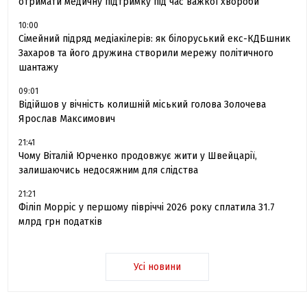
отримати медичну підтримку під час важкої хвороби
10:00
Сімейний підряд медіакілерів: як білоруський екс-КДБшник
Захаров та його дружина створили мережу політичного
шантажу
09:01
Відійшов у вічність колишній міський голова Золочева
Ярослав Максимович
21:41
Чому Віталій Юрченко продовжує жити у Швейцарії,
залишаючись недосяжним для слідства
21:21
Філіп Морріс у першому півріччі 2026 року сплатила 31.7
млрд грн податків
Усі новини