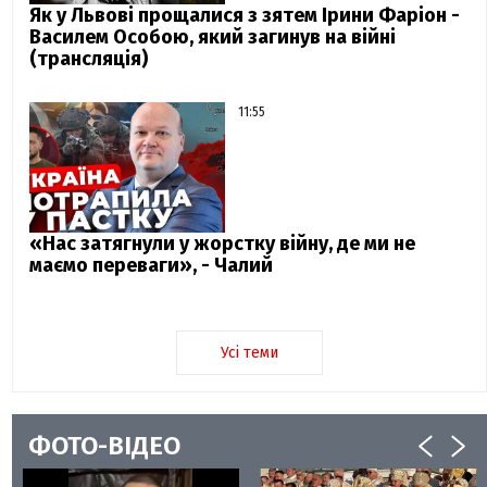
Як у Львові прощалися з зятем Ірини Фаріон -
Василем Особою, який загинув на війні
(трансляція)
11:55
«Нас затягнули у жорстку війну, де ми не
маємо переваги», - Чалий
Усі теми
ФОТО-ВІДЕО