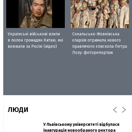
Українські військові взяли
Сокальсько-Жовківська
в полон громадян Китаю, які
єпархія отримала нового
воювали за Росію (відео)
правлячого єпископа Петра
Лозу: фоторепортаж
ЛЮДИ
Захисник "Азовсталі" Діанов вдруге
У Львівському університеті відбулася
Павло Дак
одружився та показав фото з весілля
інавгурація новообраного ректора