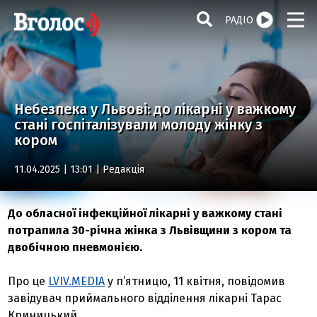
РАДІО
Небезпека у Львові: до лікарні у важкому
стані госпіталізували молоду жінку з
кором
11.04.2025 | 13:01 |
Редакція
До обласної інфекційної лікарні у важкому стані
потрапила 30-річна жінка з Львівщини з кором та
двобічною пневмонією.
Про це
LVIV.MEDIA
у п’ятницю, 11 квітня, повідомив
завідувач приймального відділення лікарні Тарас
Криницький.