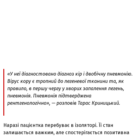
«У неї діагностовано діагноз кір і двобічну пневмонію.
Вірус кору є тропний до легеневої тканини та, як
правило, в першу чергу у хворих запалення легень,
пневмонія. Пневмонія підтверджена
рентгенологічно», — розповів Тарас Криницький.
Наразі пацієнтка перебуває в ізоляторі. Її стан
залишається важким, але спостерігається позитивна