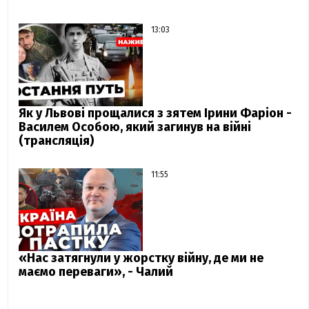
13:03
Як у Львові прощалися з зятем Ірини Фаріон -
Василем Особою, який загинув на війні
(трансляція)
11:55
«Нас затягнули у жорстку війну, де ми не
маємо переваги», - Чалий