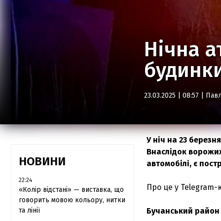
Нічна а
будинки
23.03.2025 | 08:57 |
Павл
У ніч на 23 березн
Внаслідок ворожих
НОВИНИ
автомобілі, є пост
22:24
Про це у Telegram-
«Колір відстані» — виставка, що
говорить мовою кольору, нитки
та лінії
Бучанський район