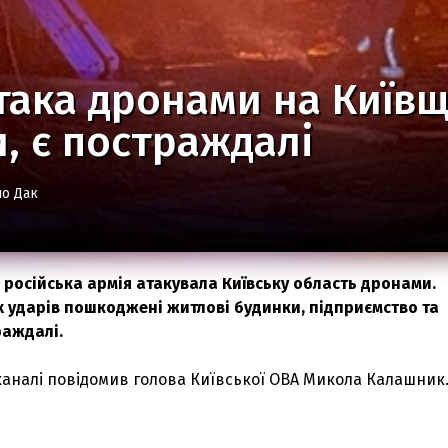
така дронами на Київ
, є постраждалі
о Дак
я російська армія атакувала Київську область дронами.
 ударів пошкоджені житлові будинки, підприємство та
раждалі.
каналі повідомив голова Київської ОВА Микола Калашник