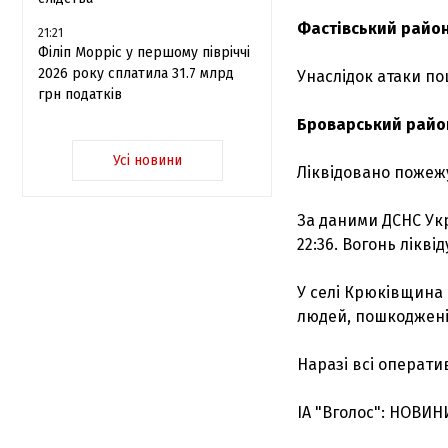
Фастівський райо
21:21
Філіп Морріс у першому півріччі
2026 року сплатила 31.7 млрд
Унаслідок атаки п
грн податків
Броварський райо
Усі новини
Ліквідовано пожежу
За даними ДСНС Укр
22:36. Вогонь лікві
У селі Крюківщина
людей, пошкоджені
Наразі всі операти
ІА "Вголос": НОВИН