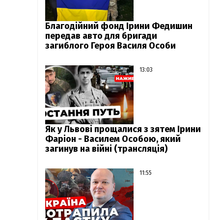
Благодійний фонд Ірини Федишин
передав авто для бригади
загиблого Героя Василя Особи
13:03
Як у Львові прощалися з зятем Ірини
Фаріон - Василем Особою, який
загинув на війні (трансляція)
11:55