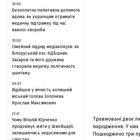
10:09
Безоплатна паліативна допомога
вдома: як українцям отримати
медичну підтримку під час
важкої хвороби
10:00
Сімейний підряд медіакілерів: як
білоруський екс-КДБшник
Захаров та його дружина
створили мережу політичного
шантажу
09:01
Відійшов у вічність колишній
міський голова Золочева
Ярослав Максимович
21:41
Травмовані двоє лю
Чому Віталій Юрченко
народження. У них 
продовжує жити у Швейцарії,
залишаючись недосяжним для
Пошкоджено три пр
слідства