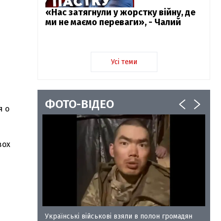
«Нас затягнули у жорстку війну, де
ми не маємо переваги», - Чалий
Усі теми
ФОТО-ВІДЕО
я о
вох
у-35
Українські військові взяли в полон громадян