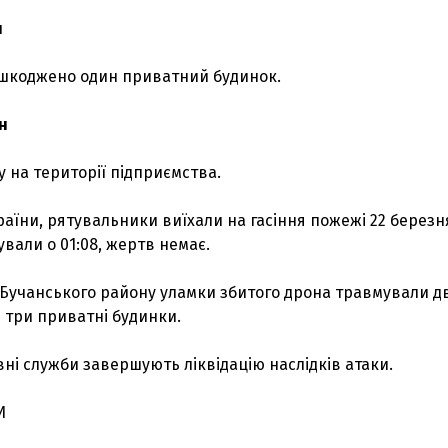
н
ошкоджено один приватний будинок.
н
 на території підприємства.
аїни, рятувальники виїхали на гасіння пожежі 22 березн
дували о 01:08, жертв немає.
 Бучанського району уламки збитого дрона травмували д
 три приватні будинки.
вні служби завершують ліквідацію наслідків атаки.
И
З'явилося відео знищеного ворожого С