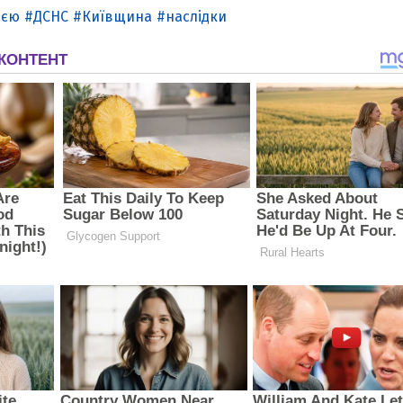
ією
ДСНС
Київщина
наслідки