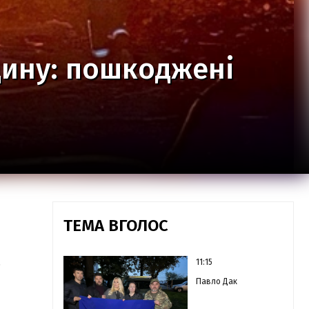
щину: пошкоджені
ТЕМА ВГОЛОС
.
11:15
Павло Дак