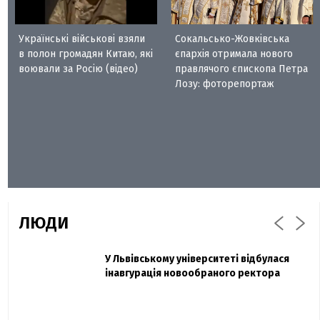
Українські військові взяли
Сокальсько-Жовківська
в полон громадян Китаю, які
єпархія отримала нового
воювали за Росію (відео)
правлячого єпископа Петра
Лозу: фоторепортаж
ЛЮДИ
Захисник "Азовсталі" Діанов вдруге
У Львівському університеті відбулася
Павло Дак
одружився та показав фото з весілля
інавгурація новообраного ректора
«Час не лікує, лише притуплює біль»:
сестра загиблого під Бахмутом Воїна з
Буковини розповіла про брата