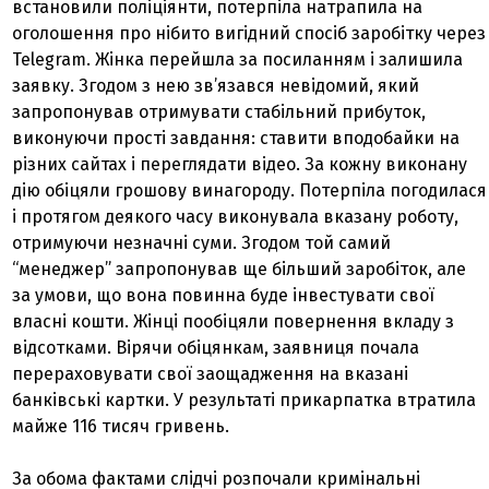
встановили поліціянти, потерпіла натрапила на
оголошення про нібито вигідний спосіб заробітку через
Telegram. Жінка перейшла за посиланням і залишила
заявку. Згодом з нею зв’язався невідомий, який
запропонував отримувати стабільний прибуток,
виконуючи прості завдання: ставити вподобайки на
різних сайтах і переглядати відео. За кожну виконану
дію обіцяли грошову винагороду. Потерпіла погодилася
і протягом деякого часу виконувала вказану роботу,
отримуючи незначні суми. Згодом той самий
“менеджер” запропонував ще більший заробіток, але
за умови, що вона повинна буде інвестувати свої
власні кошти. Жінці пообіцяли повернення вкладу з
відсотками. Вірячи обіцянкам, заявниця почала
перераховувати свої заощадження на вказані
банківські картки. У результаті прикарпатка втратила
майже 116 тисяч гривень.
За обома фактами слідчі розпочали кримінальні