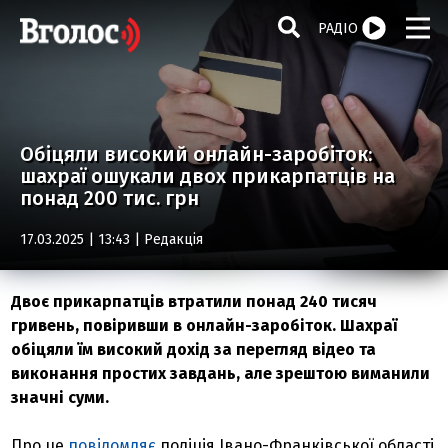
РАДІО
Обіцяли високий онлайн-заробіток:
шахраї ошукали двох прикарпатців на
понад 200 тис. грн
17.03.2025 | 13:43 |
Редакція
Двоє прикарпатців втратили понад 240 тисяч
гривень, повіривши в онлайн-заробіток. Шахраї
обіцяли їм високий дохід за перегляд відео та
виконання простих завдань, але зрештою виманили
значні суми.
Про це
повідомляє
поліція Івано-Франківської області.