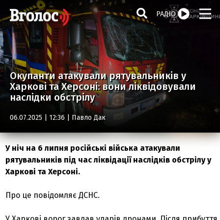
РАДІО
Окупанти атакували рятувальників у
Харкові та Херсоні: вони ліквідовували
наслідки обстрілу
06.07.2025 | 12:36 |
Павло Дак
У ніч на 6 липня російські війська атакували
рятувальників під час ліквідації наслідків обстрілу у
Харкові та Херсоні.
Про це повідомляє ДСНС.
У Харкові ворог завдав ударів дронами. Після прибуття