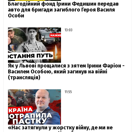
Благодійний фонд Ірини Федишин передав
авто для бригади загиблого Героя Василя
Особи
13:03
Як у Львові прощалися з зятем Ірини Фаріон -
Василем Особою, який загинув на війні
(трансляція)
11:55
«Нас затягнули у жорстку війну, де ми не