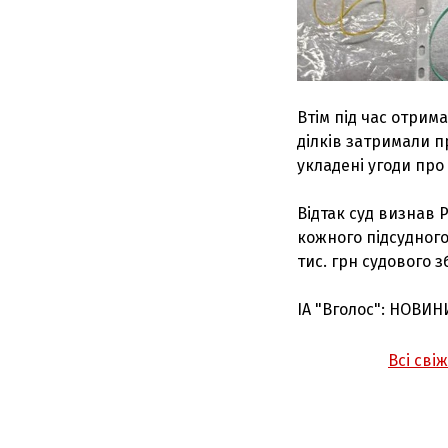
Втім під час отрим
ділків затримали 
укладені угоди про
Відтак суд визнав 
кожного підсудного 
тис. грн судового 
ІА "Вголос": НОВИН
Всі сві