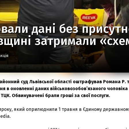
али дані без присутно
вщині затримали «схе
кція
айонний суд Львівської області оштрафував Романа Р. 
ння в оновленні даних військовозобовʼязаного чоловіка
 ТЦК. Обвинувачені брали гроші за свої послуги.
вироку, який оприлюднили 1 травня в Єдиному державном
media.