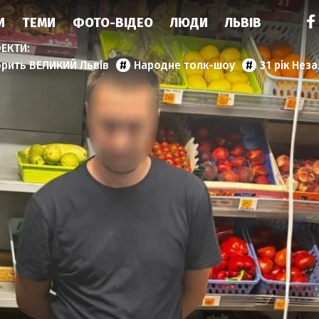
И
ТЕМИ
ФОТО-ВІДЕО
ЛЮДИ
ЛЬВІВ
орить ВЕЛИКИЙ Львів
Народне толк-шоу
31 рік Нез