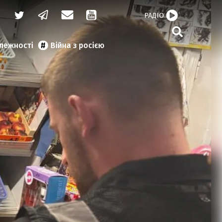
РАДІО
алежності
Війна з росією