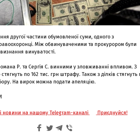
ання другої частини обумовленої суми, одного з
правоохоронці. Між обвинуваченими та прокурором були
 визнання винуватості.
Романа Р. та Сергія С. винними у зловживанні впливом. З
стягнуть по 162 тис. грн штрафу. Також з ділків стягнуть 
збору. На вирок можна подати апеляцію.
И
жі новини на нашому Telegram-каналі
Приєднуйся!