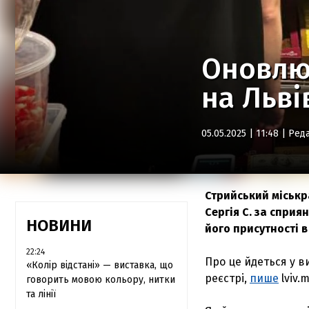
Оновлюв
на Льві
05.05.2025 | 11:48 |
Реда
Стрийський міськр
Сергія С. за сприя
НОВИНИ
його присутності в
22:24
Про це йдеться у 
«Колір відстані» — виставка, що
реєстрі,
пише
lviv.
говорить мовою кольору, нитки
та лінії