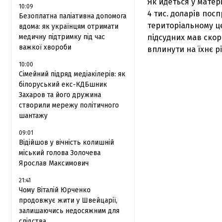
Як йдеться у матер
10:09
4 тис. доларів пос
Безоплатна паліативна допомога
територіальному ц
вдома: як українцям отримати
медичну підтримку під час
підсудних мав скор
важкої хвороби
вплинути на їхнє р
10:00
Сімейний підряд медіакілерів: як
білоруський екс-КДБшник
Захаров та його дружина
створили мережу політичного
шантажу
09:01
Відійшов у вічність колишній
міський голова Золочева
Ярослав Максимович
21:41
Чому Віталій Юрченко
продовжує жити у Швейцарії,
залишаючись недосяжним для
слідства