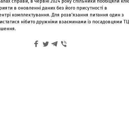
іалах справи, в червні 2024 року спільники пообіцяли клі
прияти в оновленні даних без його присутності в
ентрі комплектування. Для розв'язання питання один з
истатися нібито дружніми взаєминами із посадовцями ТЦ
ішення.