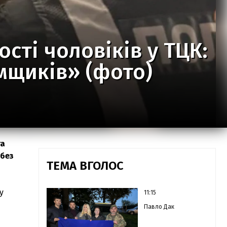
сті чоловіків у ТЦК:
мщиків» (фото)
та
 без
ТЕМА ВГОЛОС
у
11:15
Павло Дак