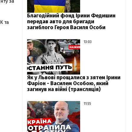
єнту за
Благодійний фонд Ірини Федишин
передав авто для бригади
К та
загиблого Героя Василя Особи
13:03
Як у Львові прощалися з зятем Ірини
Фаріон - Василем Особою, який
загинув на війні (трансляція)
11:55