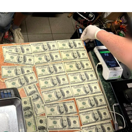
З'явилося відео знищеного ворожого С