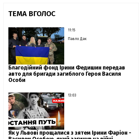
ТЕМА ВГОЛОС
11:15
Павло Дак
Благодійний фонд Ірини Федишин передав
авто для бригади загиблого Героя Василя
Особи
13:03
Як у Львові прощалися з зятем Ірини Фаріон -
Василем Особою, який загинув на війні