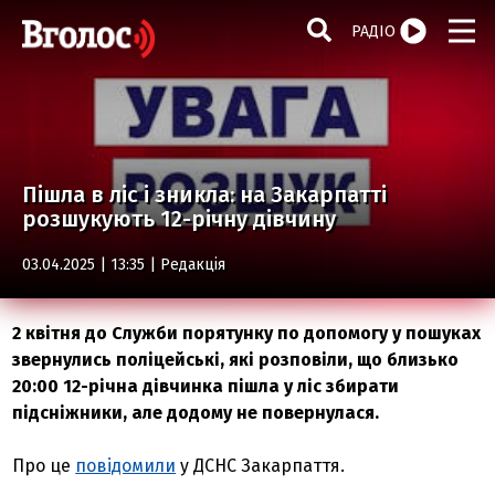
РАДІО
Пішла в ліс і зникла: на Закарпатті
розшукують 12-річну дівчину
03.04.2025 | 13:35 |
Редакція
2 квітня до Служби порятунку по допомогу у пошуках
звернулись поліцейські, які розповіли, що близько
20:00 12-річна дівчинка пішла у ліс збирати
підсніжники, але додому не повернулася.
Про це
повідомили
у ДСНС Закарпаття.