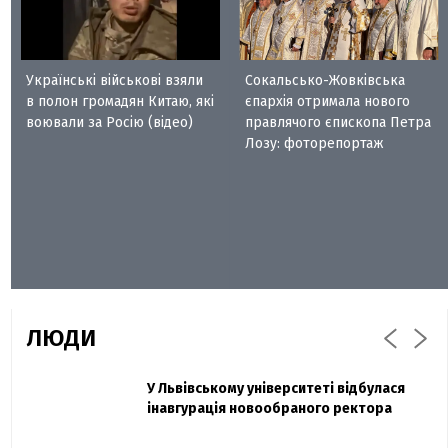
Українські військові взяли
Сокальсько-Жовківська
в полон громадян Китаю, які
єпархія отримала нового
воювали за Росію (відео)
правлячого єпископа Петра
Лозу: фоторепортаж
ЛЮДИ
Захисник "Азовсталі" Діанов вдруге
У Львівському університеті відбулася
Павло Дак
одружився та показав фото з весілля
інавгурація новообраного ректора
«Час не лікує, лише притуплює біль»:
сестра загиблого під Бахмутом Воїна з