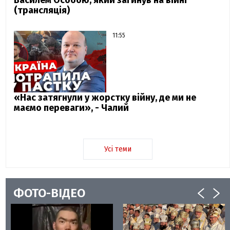
(трансляція)
11:55
«Нас затягнули у жорстку війну, де ми не
маємо переваги», - Чалий
Усі теми
ФОТО-ВІДЕО