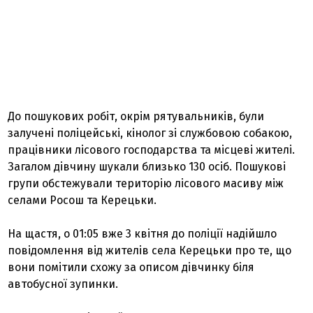
До пошукових робіт, окрім рятувальників, були
залучені поліцейські, кінолог зі службовою собакою,
працівники лісового господарства та місцеві жителі.
Загалом дівчину шукали близько 130 осіб. Пошукові
групи обстежували територію лісового масиву між
селами Росош та Керецьки.
На щастя, о 01:05 вже 3 квітня до поліції надійшло
повідомлення від жителів села Керецьки про те, що
вони помітили схожу за описом дівчинку біля
автобусної зупинки.