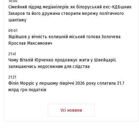
10:00
Сімейний підряд медіакілерів: як білоруський екс-КДБшник
Захаров та його дружина створили мережу політичного
шантажу
09:01
Відійшов у вічність колишній міський голова Золочева
Ярослав Максимович
21:41
Чому Віталій Юрченко продовжує жити у Швейцарії,
залишаючись недосяжним для слідства
21:21
Філіп Морріс у першому півріччі 2026 року сплатила 31.7
млрд грн податків
Усі новини