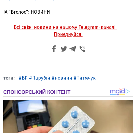
ІА "Вголос": НОВИНИ
Всі свіжі новини на нашому Telegram-каналі
Приєднуйся!
ВР
Парубій
новини
Титмчук