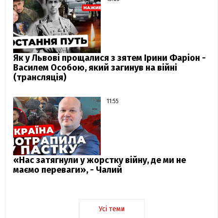
Як у Львові прощалися з зятем Ірини Фаріон -
Василем Особою, який загинув на війні
(трансляція)
11:55
«Нас затягнули у жорстку війну, де ми не
маємо переваги», - Чалий
Усі теми