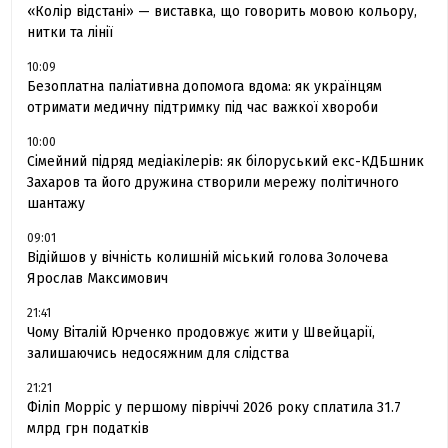
«Колір відстані» — виставка, що говорить мовою кольору,
нитки та лінії
10:09
Безоплатна паліативна допомога вдома: як українцям
отримати медичну підтримку під час важкої хвороби
10:00
Сімейний підряд медіакілерів: як білоруський екс-КДБшник
Захаров та його дружина створили мережу політичного
шантажу
09:01
Відійшов у вічність колишній міський голова Золочева
Ярослав Максимович
21:41
Чому Віталій Юрченко продовжує жити у Швейцарії,
залишаючись недосяжним для слідства
21:21
Філіп Морріс у першому півріччі 2026 року сплатила 31.7
млрд грн податків