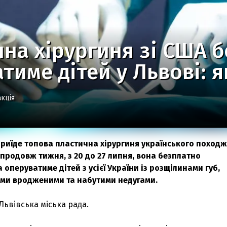
на хірургиня зі США 
тиме дітей у Львові: 
кція
приїде топова пластична хірургиня українського поход
продовж тижня, з 20 до 27 липня, вона безплатно
 оперуватиме дітей з усієї України із розщілинами губ,
ими вродженими та набутими недугами.
Львівська міська рада.