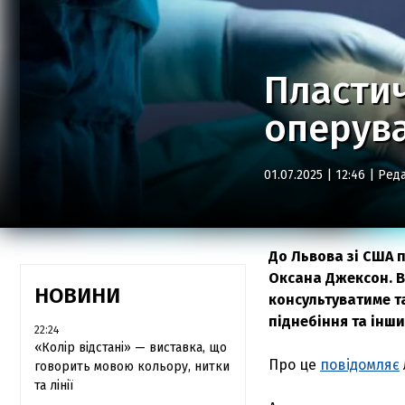
Пластич
оперува
01.07.2025 | 12:46 |
Реда
До Львова зі США 
Оксана Джексон. В
НОВИНИ
консультуватиме та
піднебіння та інш
22:24
«Колір відстані» — виставка, що
Про це
повідомляє
говорить мовою кольору, нитки
та лінії