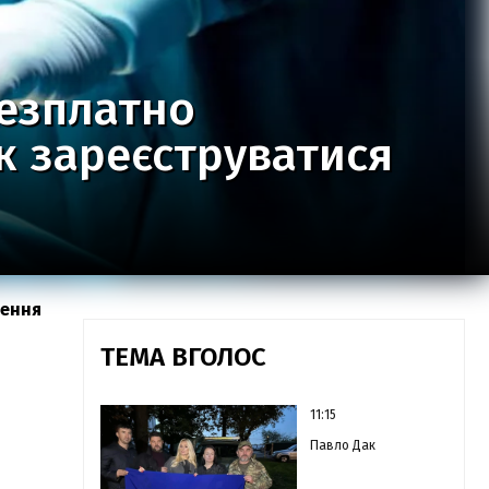
безплатно
як зареєструватися
ження
ТЕМА ВГОЛОС
11:15
Павло Дак