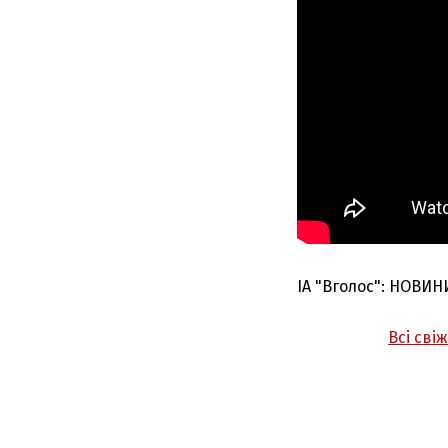
ІА "Вголос": НОВИН
Всі сві