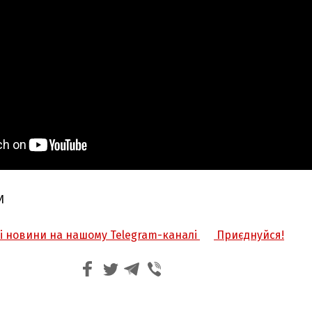
И
жі новини на нашому Telegram-каналі
Приєднуйся!