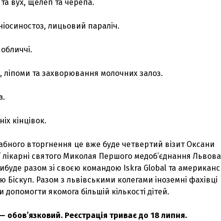
 та вух, щелеп та черепа.
аніосиностоз, лицьовий параліч.
 обличчі.
, ліпоми та захворювання молочних залоз.
а.
ніх кінцівок.
абного вторгнення це вже буде четвертий візит Оксани
 лікарні святого Миколая Першого медоб’єднання Львова
ибуде разом зі своєю командою Iskra Global та американ
ю Біскуп. Разом з львівськими колегами іноземні фахівці
 допомогти якомога більшій кількості дітей.
— обов’язковий. Реєстрація триває до 18 липня.
З'явилося відео знищеного ворожого С