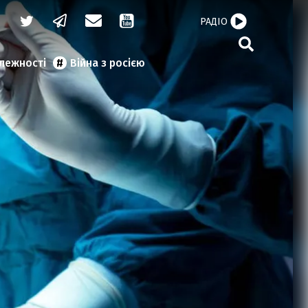
РАДІО
алежності
Війна з росією