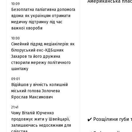
Американська плас
10:09
Безоплатна паліативна допомога
вдома: як українцям отримати
медичну підтримку під час
важкої хвороби
10:00
Сімейний підряд медіакілерів: як
білоруський екс-КДБшник
Захаров та його дружина
створили мережу політичного
шантажу
09:01
Відійшов у вічність колишній
міський голова Золочева
Ярослав Максимович
21:41
Чому Віталій Юрченко
✔️ Розщілини губи 
продовжує жити у Швейцарії,
залишаючись недосяжним для
слідства