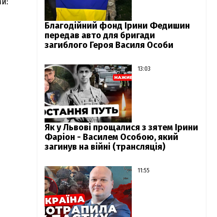
ми:
Благодійний фонд Ірини Федишин
передав авто для бригади
загиблого Героя Василя Особи
13:03
Як у Львові прощалися з зятем Ірини
Фаріон - Василем Особою, який
загинув на війні (трансляція)
11:55