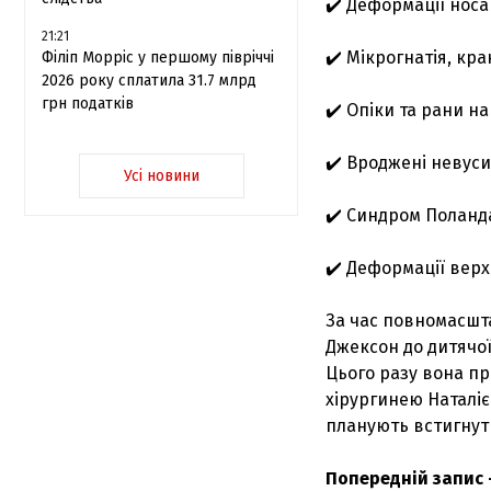
✔️ Деформації носа
21:21
✔️ Мікрогнатія, кр
Філіп Морріс у першому півріччі
2026 року сплатила 31.7 млрд
грн податків
✔️ Опіки та рани на
✔️ Вроджені невуси
Усі новини
✔️ Синдром Поланд
✔️ Деформації верх
За час повномасшт
Джексон до дитячої
Цього разу вона пр
хірургинею Наталіє
планують встигнути
Попередній запис 