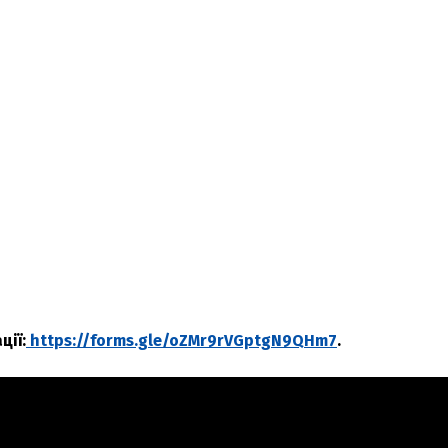
ції:
https://forms.gle/oZMr9rVGptgN9QHm7
.