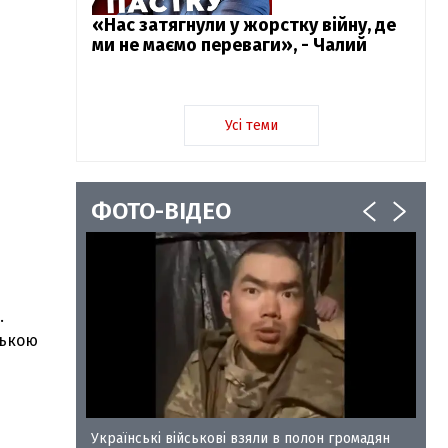
«Нас затягнули у жорстку війну, де
ми не маємо переваги», - Чалий
Усі теми
ФОТО-ВІДЕО
.
ською
у-35
Українські військові взяли в полон громадян