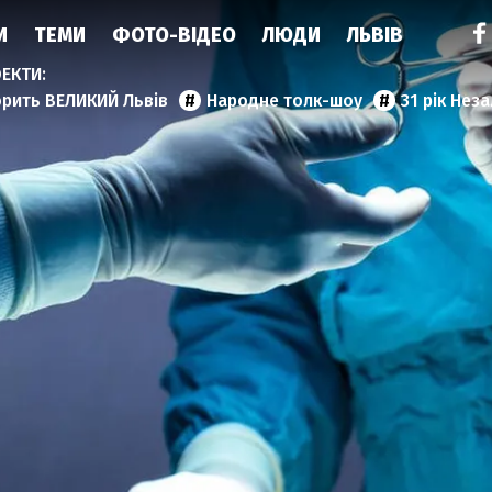
И
ТЕМИ
ФОТО-ВІДЕО
ЛЮДИ
ЛЬВІВ
орить ВЕЛИКИЙ Львів
Народне толк-шоу
31 рік Нез