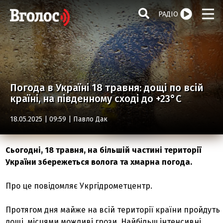
РАДІО
Погода в Україні 18 травня: дощі по всій
країні, на південному сході до +23°С
18.05.2025 | 09:59 |
Павло Дак
Сьогодні, 18 травня, на більшій частині території
України збережеться волога та хмарна погода.
Про це повідомляє Укргідрометцентр.
Протягом дня майже на всій території країни пройдуть
дощі, місцями можливі грози. Найбільш інтенсивні