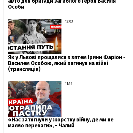
авто для бригади загиблого Героя Василя
Особи
13:03
Як у Львові прощалися з зятем Ірини Фаріон -
Василем Особою, який загинув на війні
(трансляція)
11:55
«Нас затягнули у жорстку війну, де ми не
маємо переваги», - Чалий