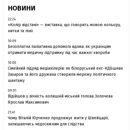
НОВИНИ
22:24
«Колір відстані» — виставка, що говорить мовою кольору,
нитки та лінії
10:09
Безоплатна паліативна допомога вдома: як українцям
отримати медичну підтримку під час важкої хвороби
10:00
Сімейний підряд медіакілерів: як білоруський екс-КДБшник
Захаров та його дружина створили мережу політичного
шантажу
09:01
Відійшов у вічність колишній міський голова Золочева
Ярослав Максимович
21:41
Чому Віталій Юрченко продовжує жити у Швейцарії,
залишаючись недосяжним для слідства