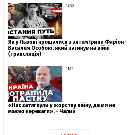
13:03
Як у Львові прощалися з зятем Ірини Фаріон -
Василем Особою, який загинув на війні
(трансляція)
11:55
«Нас затягнули у жорстку війну, де ми не
маємо переваги», - Чалий