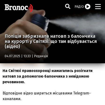
РАДІО
Поліція забризкала натовп з балончика
на курорті у Світязі: що там відбувається
(відео)
04.07.2025 | 13:33 |
Редакція
На Світязі правоохоронці намагались розігнати
натовп за допомогою балончика з невідомою
речовиною.
Відповідне відео шириться місцевими Telegram-
каналами.