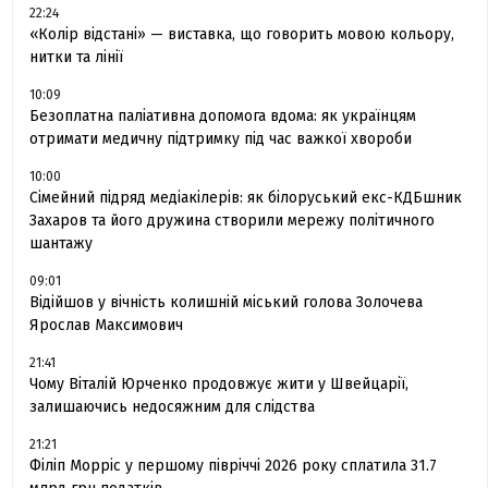
22:24
«Колір відстані» — виставка, що говорить мовою кольору,
нитки та лінії
10:09
Безоплатна паліативна допомога вдома: як українцям
отримати медичну підтримку під час важкої хвороби
10:00
Сімейний підряд медіакілерів: як білоруський екс-КДБшник
Захаров та його дружина створили мережу політичного
шантажу
09:01
Відійшов у вічність колишній міський голова Золочева
Ярослав Максимович
21:41
Чому Віталій Юрченко продовжує жити у Швейцарії,
залишаючись недосяжним для слідства
21:21
Філіп Морріс у першому півріччі 2026 року сплатила 31.7