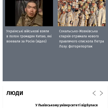
Українські військові взяли
Сокальсько-Жовківська
в полон громадян Китаю, які
єпархія отримала нового
воювали за Росію (відео)
правлячого єпископа Петра
Лозу: фоторепортаж
ЛЮДИ
Захисник "Азовсталі" Діанов вдруге
У Львівському університеті відбулася
Павло Дак