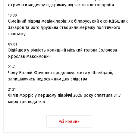
отримати медичну підтримку під час важкої хвороби
10:00
Сімейний підряд медіакілерів: як білоруський екс-КДБшник
Захаров та його дружина створили мережу політичного
шантажу
09:01
Відійшов у вічність колишній міський голова Золочева
Ярослав Максимович
21:41
Чому Віталій Юрченко продовжує жити у Швейцарії,
залишаючись недосяжним для слідства
21:21
Філіп Морріс у першому півріччі 2026 року сплатила 31.7
млрд грн податків
Усі новини