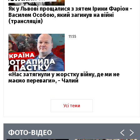
Як у Львові прощалися з зятем Ірини Фаріон -
Василем Особою, який загинув на війні
(трансляція)
11:55
«Нас затягнули у жорстку війну, де ми не
маємо переваги», - Чалий
Усі теми
ФОТО-ВІДЕО