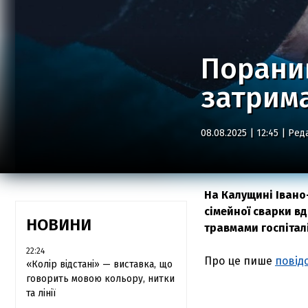
Поранив
затрима
08.08.2025 | 12:45 |
Ред
На Калущині Івано-
сімейної сварки в
НОВИНИ
травмами госпітал
22:24
Про це пише
повід
«Колір відстані» — виставка, що
говорить мовою кольору, нитки
та лінії