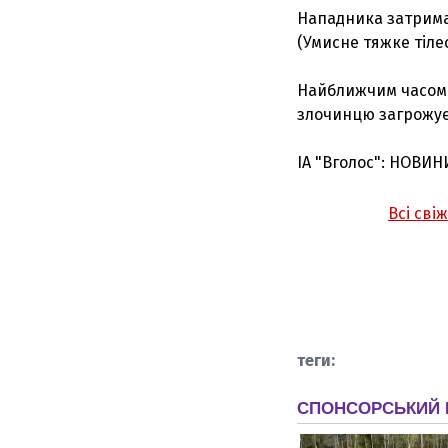
Нападника затримал
(Умисне тяжке тіле
Найближчим часом 
злочинцю загрожує 
ІА "Вголос": НОВИН
Всі сві