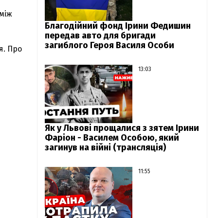
 між
Благодійний фонд Ірини Федишин
передав авто для бригади
загиблого Героя Василя Особи
я. Про
13:03
Як у Львові прощалися з зятем Ірини
Фаріон - Василем Особою, який
загинув на війні (трансляція)
11:55