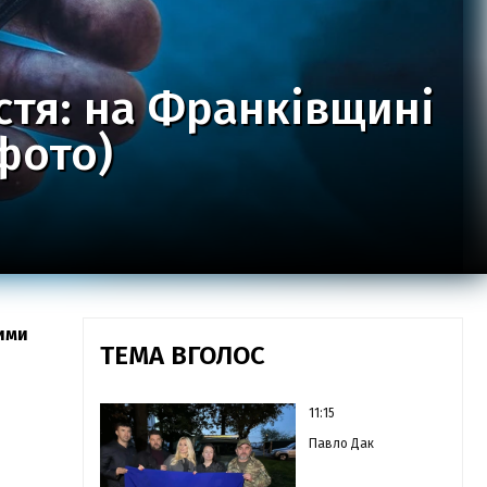
стя: на Франківщині
фото)
кими
ТЕМА ВГОЛОС
11:15
Павло Дак