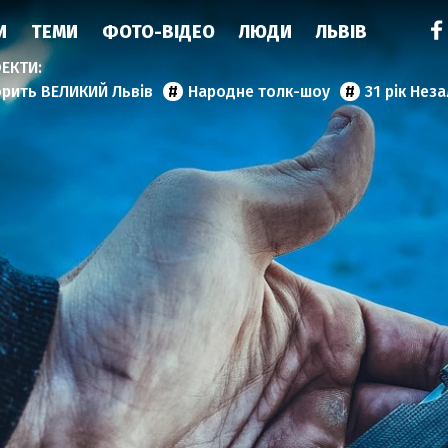
И
ТЕМИ
ФОТО-ВІДЕО
ЛЮДИ
ЛЬВІВ
орить ВЕЛИКИЙ Львів
Народне толк-шоу
31 рік Нез