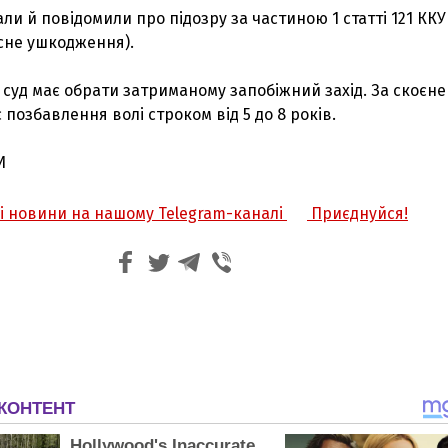
и й повідомили про підозру за частиною 1 статті 121 ККУ
сне ушкодження).
суд має обрати затриманому запобіжний захід. За скоєне
позбавлення волі строком від 5 до 8 років.
И
жі новини на нашому Telegram-каналі
Приєднуйся!