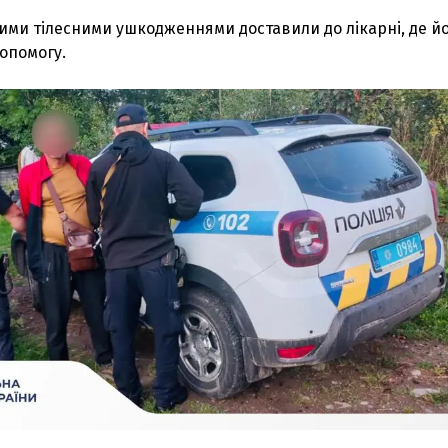
ими тілесними ушкодженнями доставили до лікарні, де й
опомогу.
З'явилося відео знищеного ворожого С