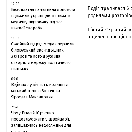
10:09
Подія трапилася 6 
Безоплатна паліативна допомога
родичами розгорівс
вдома: як українцям отримати
медичну підтримку під час
важкої хвороби
П’яний 51-річний ч
інцидент поліції п
10:00
Сімейний підряд медіакілерів: як
білоруський екс-КДБшник
Захаров та його дружина
створили мережу політичного
шантажу
09:01
Відійшов у вічність колишній
міський голова Золочева
Ярослав Максимович
21:41
Чому Віталій Юрченко
продовжує жити у Швейцарії,
залишаючись недосяжним для
слідства