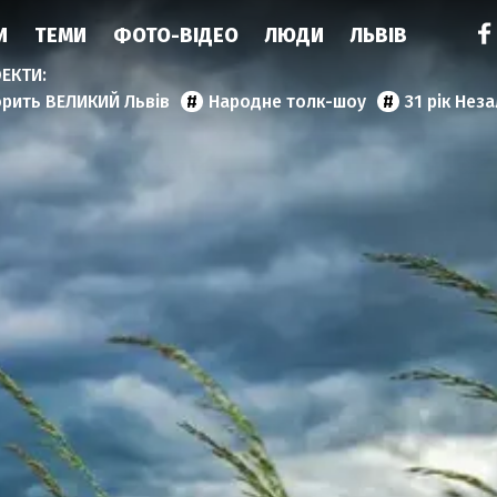
И
ТЕМИ
ФОТО-ВІДЕО
ЛЮДИ
ЛЬВІВ
орить ВЕЛИКИЙ Львів
Народне толк-шоу
31 рік Нез