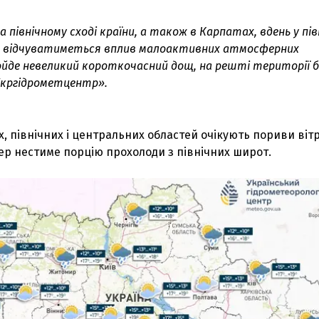
а північному сході країни, а також в Карпатах, вдень у пів
ах відчуватиметься вплив малоактивних атмосферних
йде невеликий короткочасний дощ, на решті території б
«Укргідрометцентр».
их, північних і центральних областей очікують пориви віт
тер нестиме порцію прохолоди з північних широт.