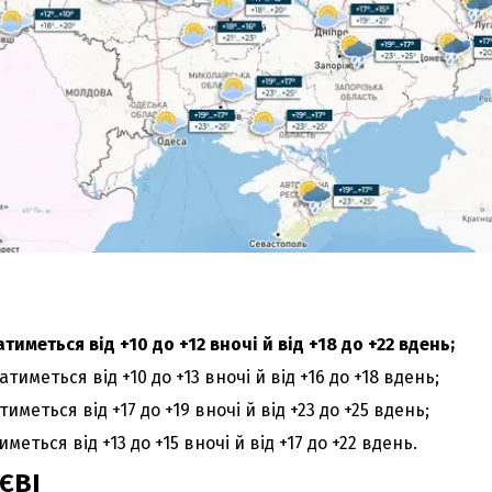
тиметься від +10 до +12 вночі й від +18 до +22 вдень;
тиметься від +10 до +13 вночі й від +16 до +18 вдень;
иметься від +17 до +19 вночі й від +23 до +25 вдень;
меться від +13 до +15 вночі й від +17 до +22 вдень.
ЄВІ
З'явилося відео знищеного ворожого С