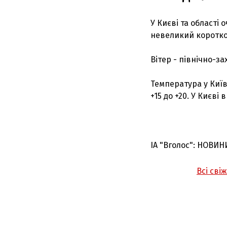
У Києві та області
невеликий коротк
Вітер - північно-за
Температура у Київс
+15 до +20. У Києві в
ІА "Вголос": НОВИН
Всі сві