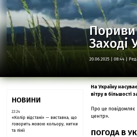
Пориви 
Заході 
20.06.2025 | 08:44 |
Ред
На Україну насува
вітру в більшості 
НОВИНИ
Про це повідомляє
22:24
центр».
«Колір відстані» — виставка, що
говорить мовою кольору, нитки
та лінії
ПОГОДА В УК