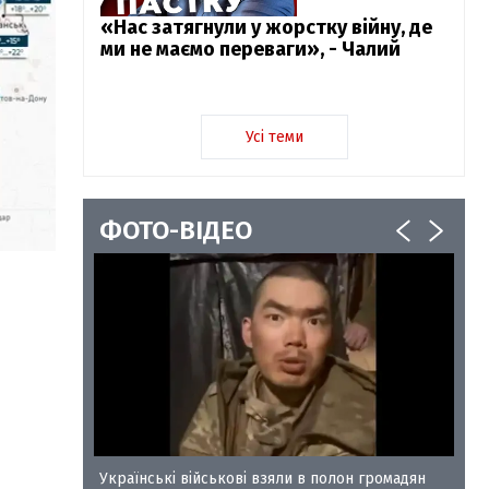
«Нас затягнули у жорстку війну, де
ми не маємо переваги», - Чалий
Усі теми
ФОТО-ВІДЕО
у-35
Українські військові взяли в полон громадян