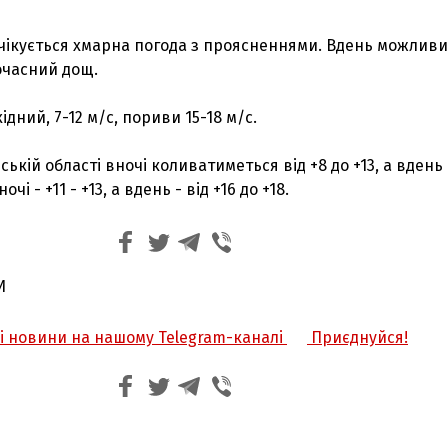
 очікується хмарна погода з проясненнями. Вдень можлив
очасний дощ.
хідний, 7-12 м/с, пориви 15-18 м/с.
ькій області вночі коливатиметься від +8 до +13, а вдень 
ночі - +11 - +13, а вдень - від +16 до +18.
И
жі новини на нашому Telegram-каналі
Приєднуйся!