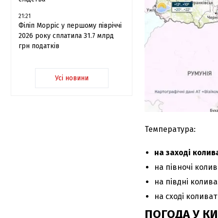
21:21
Філіп Морріс у першому півріччі
2026 року сплатила 31.7 млрд
грн податків
Усі новини
Температура:
на заході колива
на півночі колива
на півдні коливат
на сході коливати
ПОГОДА У КИ