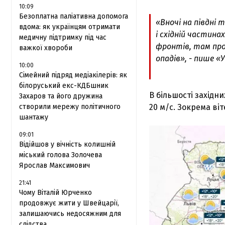
10:09
Безоплатна паліативна допомога
«Вночі на півдні т
вдома: як українцям отримати
і східній частин
медичну підтримку під час
фронтів, там про
важкої хвороби
опадів», - пише 
10:00
Сімейний підряд медіакілерів: як
білоруський екс-КДБшник
В більшості західн
Захаров та його дружина
створили мережу політичного
20 м/с. Зокрема ві
шантажу
09:01
Відійшов у вічність колишній
міський голова Золочева
Ярослав Максимович
21:41
Чому Віталій Юрченко
продовжує жити у Швейцарії,
залишаючись недосяжним для
слідства