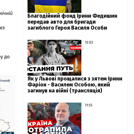
нічній
Благодійний фонд Ірини Федишин
передав авто для бригади
загиблого Героя Василя Особи
ез
13:03
ру до
Як у Львові прощалися з зятем Ірини
Фаріон - Василем Особою, який
загинув на війні (трансляція)
11:55