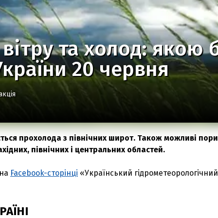
вітру та холод: якою 
України 20 червня
акція
ється прохолода з північних широт. Також можливі пор
західних, північних і центральних областей.
 на
Facebook-сторінці
«Український гідрометеорологічний
РАЇНІ