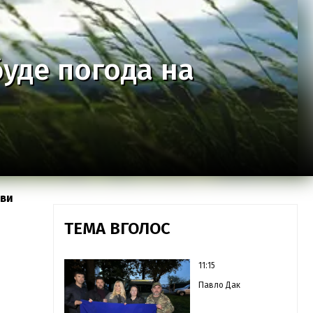
буде погода на
иви
ТЕМА ВГОЛОС
11:15
Павло Дак