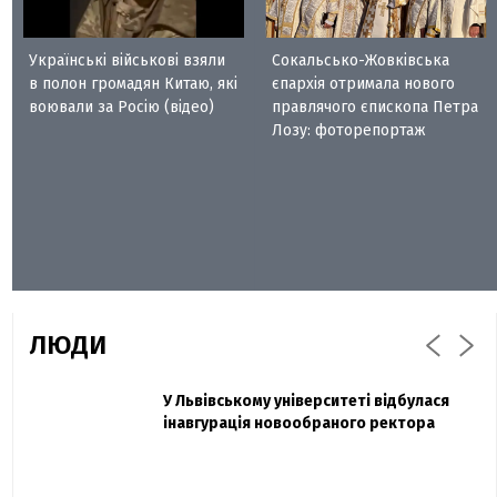
Українські військові взяли
Сокальсько-Жовківська
в полон громадян Китаю, які
єпархія отримала нового
воювали за Росію (відео)
правлячого єпископа Петра
Лозу: фоторепортаж
ЛЮДИ
Захисник "Азовсталі" Діанов вдруге
У Львівському університеті відбулася
Павло Дак
одружився та показав фото з весілля
інавгурація новообраного ректора
«Час не лікує, лише притуплює біль»:
сестра загиблого під Бахмутом Воїна з
Буковини розповіла про брата