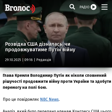
РАДІО
Розвідка США дізналась, чи
продовжуватиме Путін війну
29.10.2025 | 09:16 |
Редакція
Глава Кремля Володимир Путін як ніколи сповнений
рішучості продовжити війну проти України та здобути
перемогу на полі бою.
Про це повідомляє
NBC News
.
Аналіз, який було передано членам Конгресу США цього