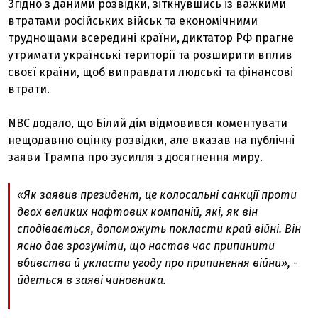
Згідно з даними розвідки, зіткнувшись із важкими
втратами російських військ та економічними
труднощами всередині країни, диктатор РФ прагне
утримати українські території та розширити вплив
своєї країни, щоб виправдати людські та фінансові
втрати.
NBC додало, що Білий дім відмовився коментувати
нещодавню оцінку розвідки, але вказав на публічні
заяви Трампа про зусилля з досягнення миру.
«Як заявив президент, це колосальні санкції проти
двох великих нафтових компаній, які, як він
сподівається, допоможуть покласти край війні. Він
ясно дав зрозуміти, що настав час припинити
вбивства й укласти угоду про припинення війни», -
йдеться в заяві чиновника.