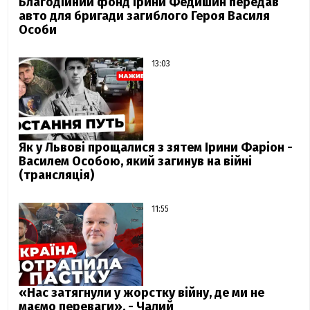
Благодійний фонд Ірини Федишин передав
авто для бригади загиблого Героя Василя
Особи
13:03
Як у Львові прощалися з зятем Ірини Фаріон -
Василем Особою, який загинув на війні
(трансляція)
11:55
«Нас затягнули у жорстку війну, де ми не
маємо переваги», - Чалий