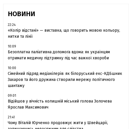
НОВИНИ
22:24
«Колір відстані» — виставка, що говорить мовою кольору,
нитки та лінії
10:09
Безоплатна паліативна допомога вдома: як українцям
отримати медичну підтримку під час важкої хвороби
10:00
Сімейний підряд медіакілерів: як білоруський екс-КДБшник
Захаров та його дружина створили мережу політичного
шантажу
09:01
Відійшов у вічність колишній міський голова Золочева
Ярослав Максимович
21:41
Чому Віталій Юрченко продовжує жити у Швейцарії,
залишаючись недосяжним для слідства