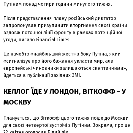
Путіним понад чотири години минулого тижня.
Після представлення плану російський диктатор
запропонував призупинити вторгнення своєї країни
вздовж поточної лінії фронту в рамках потенційної
угоди, писало Financial Times.
Це начебто «найбільший жест» з боку Путіна, який
«сигналізує про його бажання укласти мир, але
європейські чиновники залишаються скептичними»,
йдеться в публікації західних ЗМІ.
КЕЛЛОГ ЇДЕ У ЛОНДОН, ВІТКОФФ - У
МОСКВУ
Планується, що Віткофф цього тижня поїде до Москви
для своєї четвертої зустрічі з Путіним. Зокрема, про це
22 квітня оголосив Білий дім.