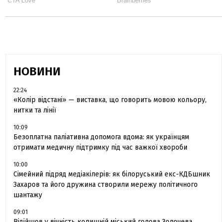
НОВИНИ
22:24
«Колір відстані» — виставка, що говорить мовою кольору,
нитки та лінії
10:09
Безоплатна паліативна допомога вдома: як українцям
отримати медичну підтримку під час важкої хвороби
10:00
Сімейний підряд медіакілерів: як білоруський екс-КДБшник
Захаров та його дружина створили мережу політичного
шантажу
09:01
Відійшов у вічність колишній міський голова Золочева