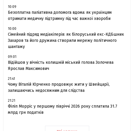
10:09
Безоплатна паліативна допомога вдома: як українцям
отримати медичну підтримку під час важкої хвороби
10:00
Сімейний підряд медіакілерів: як білоруський екс-КДБшник
Захаров та його дружина створили мережу політичного
шантажу
09:01
Відійшов у вічність колишній міський голова Золочева
Ярослав Максимович
21:41
Чому Віталій Юрченко продовжує жити у Швейцарії,
залишаючись недосяжним для слідства
21:21
Філіп Морріс у першому півріччі 2026 року сплатила 31.7
млрд грн податків