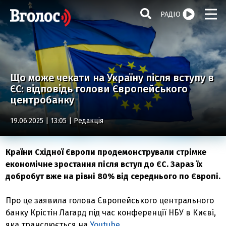
РАДІО
Що може чекати на Україну після вступу в
ЄС: відповідь голови Європейського
центробанку
19.06.2025 | 13:05 |
Редакція
Країни Східної Європи продемонстрували стрімке
економічне зростання після вступ до ЄС. Зараз їх
добробут вже на рівні 80% від середнього по Європі.
Про це заявила голова Європейського центрального
банку Крістін Лагард під час конференції НБУ в Києві,
яка транслюється на
Youtube.