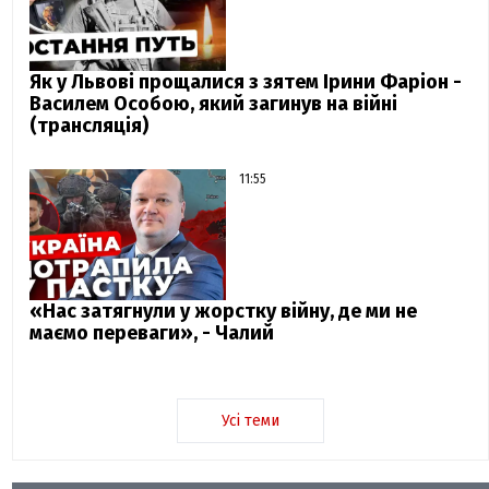
Як у Львові прощалися з зятем Ірини Фаріон -
Василем Особою, який загинув на війні
(трансляція)
11:55
«Нас затягнули у жорстку війну, де ми не
маємо переваги», - Чалий
Усі теми