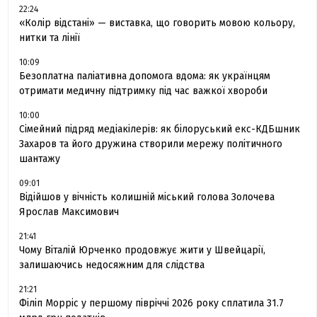
22:24
«Колір відстані» — виставка, що говорить мовою кольору,
нитки та лінії
10:09
Безоплатна паліативна допомога вдома: як українцям
отримати медичну підтримку під час важкої хвороби
10:00
Сімейний підряд медіакілерів: як білоруський екс-КДБшник
Захаров та його дружина створили мережу політичного
шантажу
09:01
Відійшов у вічність колишній міський голова Золочева
Ярослав Максимович
21:41
Чому Віталій Юрченко продовжує жити у Швейцарії,
залишаючись недосяжним для слідства
21:21
Філіп Морріс у першому півріччі 2026 року сплатила 31.7