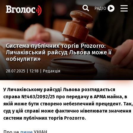
РАДІО
Система публічних торгів Prozorro:
Личаківський райсуд Львова може її
«обнулити»
28.07.2025 | 12:18 |
Редакція
У Личаківському райсуді Львова розглядається
справа №463/2092/25 про передачу в АРМА майна, в
якій може бути створено небезпечний прецедент. Так,
суд у цій справі може фактично нівелювати значення
системи публічних торгів Prozorro.
Про це
пише
УНІАН.