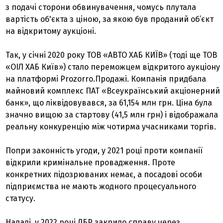
з подачі сторони обвинувачення, чомусь плутала
вартість об'єкта з ціною, за якою був проданий об’єкт
на відкритому аукціоні.
Так, у січні 2020 року ТОВ «АВТО ХАБ КИЇВ» (тоді ще ТОВ
«ОІЛ ХАБ Київ») стало переможцем відкритого аукціону
на платформі Prozorro.Продажі. Компанія придбала
майновий комплекс ПАТ «Всеукраїнський акціонерний
банк», що ліквідовувався, за 61,154 млн грн. Ціна була
значно вищою за стартову (41,5 млн грн) і відображала
реальну конкуренцію між чотирма учасниками торгів.
Попри законність угоди, у 2021 році проти компанії
відкрили кримінальне провадження. Проте
конкретних підозрюваних немає, а посадові особи
підприємства не мають жодного процесуального
статусу.
Надалі, у 2022 році ДБР закрило справу через