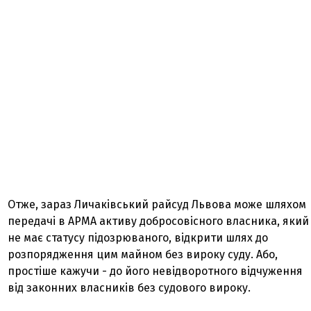
Отже, зараз Личаківський райсуд Львова може шляхом
передачі в АРМА активу добросовісного власника, який
не має статусу підозрюваного, відкрити шлях до
розпорядження цим майном без вироку суду. Або,
простіше кажучи - до його невідворотного відчуження
від законних власників без судового вироку.