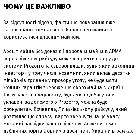
ЧОМУ ЦЕ ВАЖЛИВО
За відсутності підозр, фактичне покарання вже
застосовано: компанія позбавлена можливості
користуватися власним майном.
Арешт майна без доказів і передача майна в АРМА
через рішення райсуду може підірвати довіру до
системи Prozorro та судової влади. Будь-який законний
інвестор - у тому числі іноземний, який вклав десятки
мільйонів гривень у прозору угоду, не буде мати
жодних гарантій збереження свого майна в Україн.
Після такого прецеденту, будь-які подібні угоди,
укладені за допомогою Prozorro, можна буде
«обнулити». Вочевидь, Личаківському райсуду, який
розглядає цю справу, варто звернути на це увагу
можливі наслідки такого рішення. Адже система
публічних торгів є одним з досягнень України в рамках