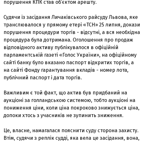
порушення КПК став об’єктом арешту.
Судячи із засідання Личаківського райсуду Львова, яке
транслювалося у прямому етері «ТСН» 25 липня, докази
порушення процедури торгів - відсутні, а вся необхідна
процедура була дотримана. Оголошення про продаж
відповідного активу публікувалося в офіційній
парламентській газеті «Голос України», на офіційному
сайті банку було вказано паспорт відкритих торгів, а
на сайті Фонду гарантування вкладів - номер лота,
публічний паспорт і дата торгів.
Важливим є той факт, що актив був придбаний на
аукціоні за голландською системою, тобто аукціоні на
пониження ціни, коли ціна покроково знижується ціна,
допоки хтось з учасників не зупинить зниження.
Це, власне, намагалася пояснити суду сторона захисту.
Втім, судячи з реплік судді, яка вела це засідання, вона,