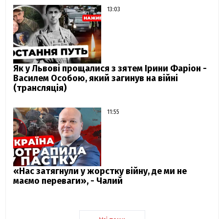
13:03
Як у Львові прощалися з зятем Ірини Фаріон -
Василем Особою, який загинув на війні
(трансляція)
11:55
«Нас затягнули у жорстку війну, де ми не
маємо переваги», - Чалий