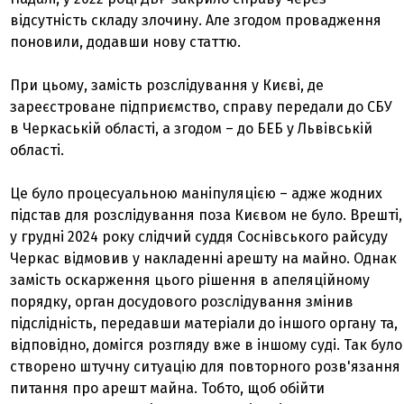
відсутність складу злочину. Але згодом провадження
поновили, додавши нову статтю.
При цьому, замість розслідування у Києві, де
зареєстроване підприємство, справу передали до СБУ
в Черкаській області, а згодом – до БЕБ у Львівській
області.
Це було процесуальною маніпуляцією – адже жодних
підстав для розслідування поза Києвом не було. Врешті,
у грудні 2024 року слідчий суддя Соснівського райсуду
Черкас відмовив у накладенні арешту на майно. Однак
замість оскарження цього рішення в апеляційному
порядку, орган досудового розслідування змінив
підслідність, передавши матеріали до іншого органу та,
відповідно, домігся розгляду вже в іншому суді. Так було
створено штучну ситуацію для повторного розв'язання
питання про арешт майна. Тобто, щоб обійти