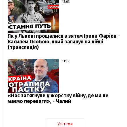
13:03
Як у Львові прощалися з зятем Ірини Фаріон -
Василем Особою, який загинув на війні
(трансляція)
11:55
«Нас затягнули у жорстку війну, де ми не
маємо переваги», - Чалий
Усі теми