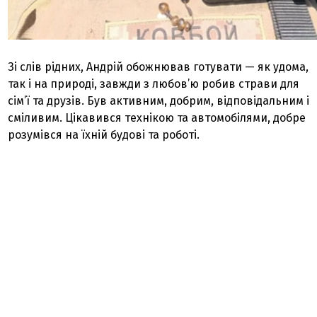
Зі слів рідних, Андрій обожнював готувати — як удома,
так і на природі, завжди з любов’ю робив страви для
сім’ї та друзів. Був активним, добрим, відповідальним і
сміливим. Цікавився технікою та автомобілями, добре
розумівся на їхній будові та роботі.