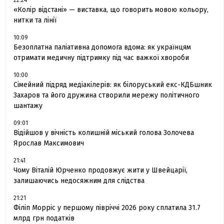
«Колір відстані» — виставка, що говорить мовою кольору,
нитки та лінії
10:09
Безоплатна паліативна допомога вдома: як українцям
отримати медичну підтримку під час важкої хвороби
10:00
Сімейний підряд медіакілерів: як білоруський екс-КДБшник
Захаров та його дружина створили мережу політичного
шантажу
09:01
Відійшов у вічність колишній міський голова Золочева
Ярослав Максимович
21:41
Чому Віталій Юрченко продовжує жити у Швейцарії,
залишаючись недосяжним для слідства
21:21
Філіп Морріс у першому півріччі 2026 року сплатила 31.7
млрд грн податків