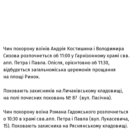
Чин похорону воїнів Андрія Костишина і Володимира
Сизова розпочнеться об 11:00 у Гарнізонному храмі свв.
апп. Петра і Павла. Опісля, орієнтовно об 11:30,
відбудеться загальноміська церемонія прощання
на площі Ринок.
Поховають захисників на Личаківському кладовищі,
на полі почесних поховань № 87 (вул. Пасічна).
Чин похорону воїна Романа Гадомського розпочнеться
о 10:30 в храмі свв.апп. Петра і Павла (вул. Лукасевича,
15). Поховають захисника на Ряснянському кладовищі.