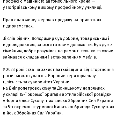
професію машиніста автомобільного крана —
у Погірцівському вищому професійному училищі.
Працював менеджером з продажу на приватних
підприємствах.
Зі слів рідних, Володимир був добрим, товариським і
відповідальним, завжди готовим допомогти. Був дуже
сімейним, добре розумівся на ремонті техніки та охоче
займався складанням і встановленням меблів.
У 2023 році став на захист Батьківщини від вторгнення
російських окупантів. Боронив територіальну
цілісність та суверенітет України
на Дніпропетровському та Донецькому напрямках
у складі 15-ї окремої бригади артилерійської розвідки
«Чорний ліс» Сухопутних військ Збройних Сил України
та 5-ї окремої штурмової Київської бригади Сухопутних
військ Збройних Сил України.