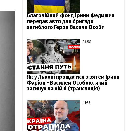
Благодійний фонд Ірини Федишин
передав авто для бригади
загиблого Героя Василя Особи
13:03
Як у Львові прощалися з зятем Ірини
Фаріон - Василем Особою, який
загинув на війні (трансляція)
11:55