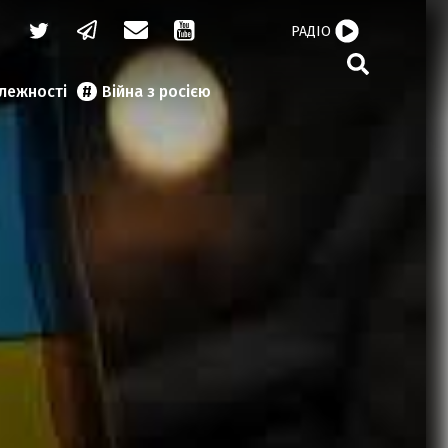
РАДІО
алежності
Війна з росією