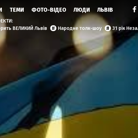
И
ТЕМИ
ФОТО-ВІДЕО
ЛЮДИ
ЛЬВІВ
орить ВЕЛИКИЙ Львів
Народне толк-шоу
31 рік Нез