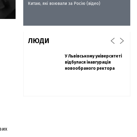
Китаю, які воювали за Росію (відео)
ЛЮДИ
Захисник "Азовсталі" Діанов
У Львівському університеті
Павло Дак
вдруге одружився та
відбулася інавгурація
«Час не лікує, лише
показав фото з весілля
новообраного ректора
притуплює біль»: сестра
загиблого під Бахмутом
Воїна з Буковини розповіла
про брата
вих