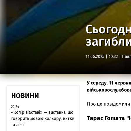
Сьогодн
загибл
11.06.2025 | 10:32 |
Павл
У середу, 11 червн
військовослужбовці
НОВИНИ
Про це повідомили у
22:24
«Колір відстані» — виставка, що
Тарас Гопшта “
говорить мовою кольору, нитки
та лінії