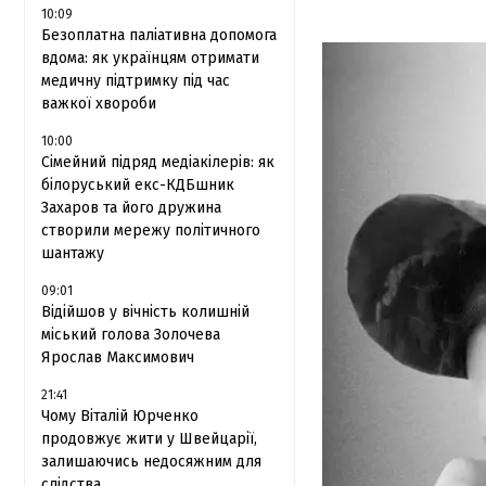
10:09
Безоплатна паліативна допомога
вдома: як українцям отримати
медичну підтримку під час
важкої хвороби
10:00
Сімейний підряд медіакілерів: як
білоруський екс-КДБшник
Захаров та його дружина
створили мережу політичного
шантажу
09:01
Відійшов у вічність колишній
міський голова Золочева
Ярослав Максимович
21:41
Чому Віталій Юрченко
продовжує жити у Швейцарії,
залишаючись недосяжним для
слідства