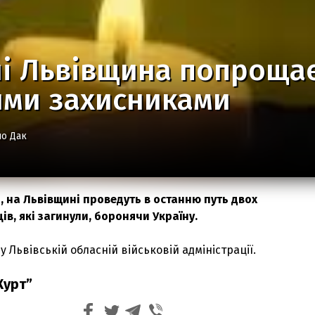
і Львівщина попрощає
ими захисниками
о Дак
я, на Львівщині проведуть в останню путь двох
в, які загинули, боронячи Україну.
 Львівській обласній військовій адміністрації.
Курт”