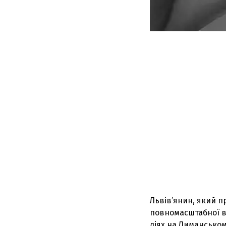
Львів’янин, який п
повномасштабної ві
діях на Лиманськом