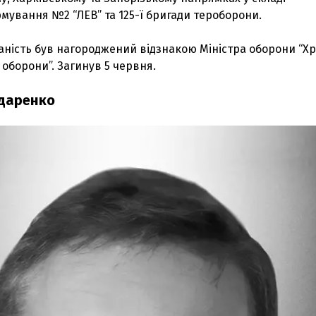
мування №2 “ЛЕВ” та 125-ї бригади тероборони.
даність був нагороджений відзнакою Міністра оборони “Х
 оборони”. Загинув 5 червня.
даренко