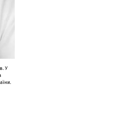
в. У
а
аїни.