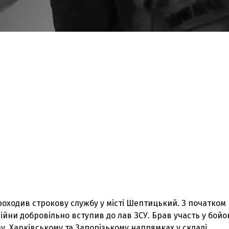
роходив строкову службу у місті Шептицький. З початком
йни добровільно вступив до лав ЗСУ. Брав участь у бойо
у, Харківському та Запорізькому напрямках у складі