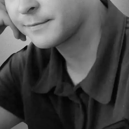
З'явилося відео знищеного ворожого С