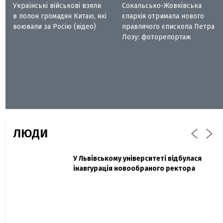
Українські військові взяли
Сокальсько-Жовківська
в полон громадян Китаю, які
єпархія отримала нового
воювали за Росію (відео)
правлячого єпископа Петра
Лозу: фоторепортаж
ЛЮДИ
Захисник "Азовсталі" Діанов вдруге
У Львівському університеті відбулася
Павло Дак
одружився та показав фото з весілля
інавгурація новообраного ректора
«Час не лікує, лише притуплює біль»:
сестра загиблого під Бахмутом Воїна з
Буковини розповіла про брата