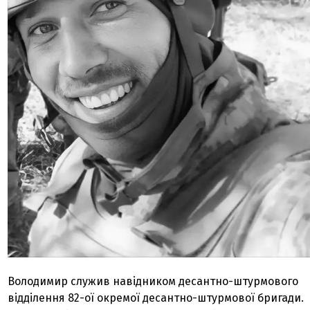
Володимир служив навідником десантно-штурмового
відділення 82-ої окремої десантно-штурмової бригади.