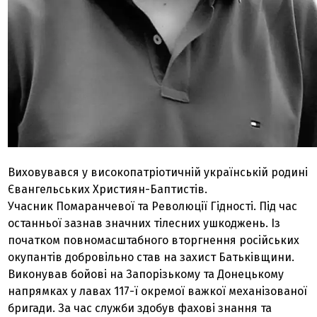
Виховувався у високопатріотичній українській родині
Євангельських Християн-Баптистів.
Учасник Помаранчевої та Революції Гідності. Під час
останньої зазнав значних тілесних ушкоджень. Із
початком повномасштабного вторгнення російських
окупантів добровільно став на захист Батьківщини.
Виконував бойові на Запорізькому та Донецькому
напрямках у лавах 117-ї окремої важкої механізованої
бригади. За час служби здобув фахові знання та