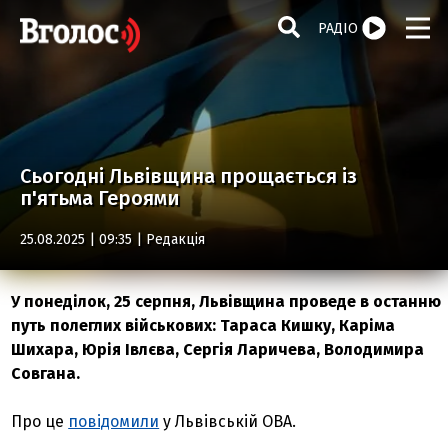
РАДІО
Сьогодні Львівщина прощається із
п'ятьма Героями
25.08.2025 | 09:35 |
Редакція
У понеділок, 25 серпня, Львівщина проведе в останню
путь полеглих військових: Тараса Кишку, Каріма
Шихара, Юрія Івлєва, Сергія Ларичева, Володимира
Совгана.
Про це
повідомили
у Львівській ОВА.