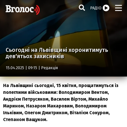
РАДІО
Сьогодні на Львівщині хоронитимуть
дев'ятьох захисників
15.04.2025 | 09:15 |
Редакція
На Львівщині сьогодні, 15 квітня, прощатимуться із
полеглими військовими: Володимиром Вентом,
Андрієм Петрусяком, Василем Віртом, Михайло
Марином, Назаром Макаровим, Володимиром
Ільківим, Олегом Дмитриком, Віталієм Сокуром,
Степаном Ващуком.