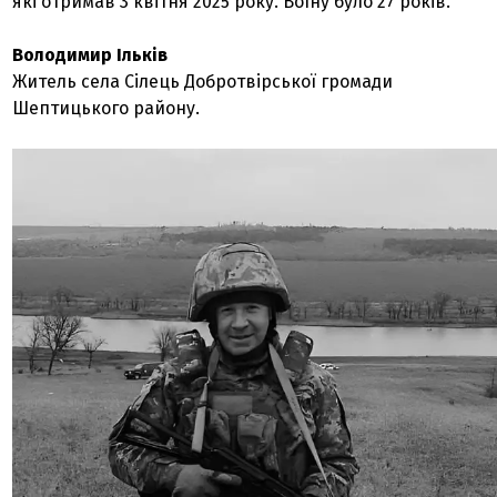
які отримав 3 квітня 2025 року. Воїну було 27 років.
Володимир Ільків
Житель села Сілець Добротвірської громади
Шептицького району.