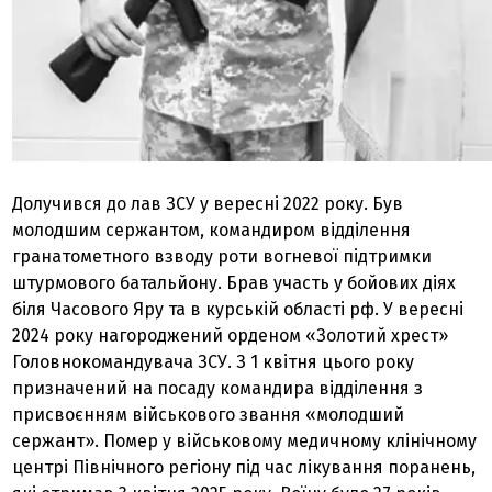
Долучився до лав ЗСУ у вересні 2022 року. Був
молодшим сержантом, командиром відділення
гранатометного взводу роти вогневої підтримки
штурмового батальйону. Брав участь у бойових діях
біля Часового Яру та в курській області рф. У вересні
2024 року нагороджений орденом «Золотий хрест»
Головнокомандувача ЗСУ. З 1 квітня цього року
призначений на посаду командира відділення з
присвоєнням військового звання «молодший
сержант». Помер у військовому медичному клінічному
центрі Північного регіону під час лікування поранень,