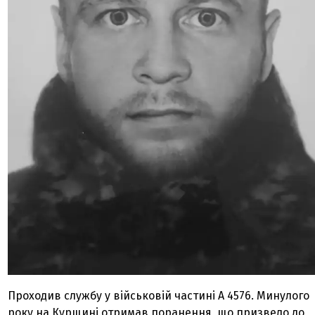
Проходив службу у військовій частині А 4576. Минулого
року на Курщині отримав поранення, що призвело до