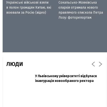
Українські військові взяли
Сокальсько-Жовківська
в полон громадян Китаю, які
єпархія отримала нового
воювали за Росію (відео)
правлячого єпископа Петра
Лозу: фоторепортаж
ЛЮДИ
Захисник "Азовсталі" Діанов вдруге
У Львівському університеті відбулася
Павло Дак
одружився та показав фото з весілля
інавгурація новообраного ректора
«Час не лікує, лише притуплює біль»:
сестра загиблого під Бахмутом Воїна з
Буковини розповіла про брата