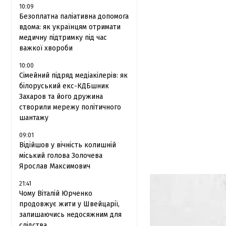
10:09
Безоплатна паліативна допомога
вдома: як українцям отримати
медичну підтримку під час
важкої хвороби
10:00
Сімейний підряд медіакілерів: як
білоруський екс-КДБшник
Захаров та його дружина
створили мережу політичного
шантажу
09:01
Відійшов у вічність колишній
міський голова Золочева
Ярослав Максимович
21:41
Чому Віталій Юрченко
продовжує жити у Швейцарії,
залишаючись недосяжним для
слідства