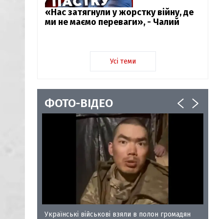
«Нас затягнули у жорстку війну, де
ми не маємо переваги», - Чалий
Усі теми
ФОТО-ВІДЕО
у-35
Українські військові взяли в полон громадян