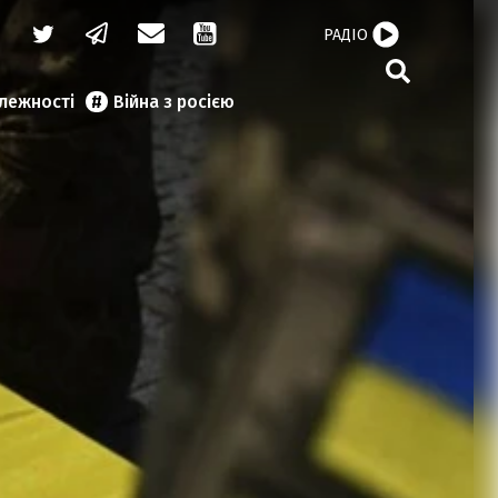
РАДІО
алежності
Війна з росією