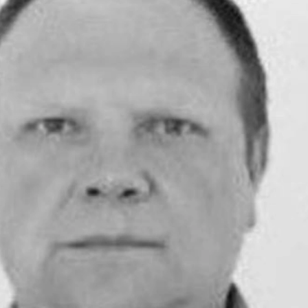
З'явилося відео знищеного ворожого С