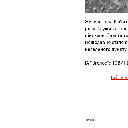
Житель села Боб’ят
року. Служив старш
військової частини
Нещодавно стало ві
населеного пункту
ІА "Вголос": НОВИН
Всі сві