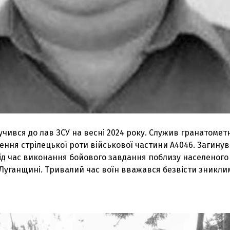
чився до лав ЗСУ на весні 2024 року. Служив гранатоме
лення стрілецької роти військової частини А4046. Загинув
під час виконання бойового завдання поблизу населеного
Луганщині. Тривалий час воїн вважався безвісти зникли