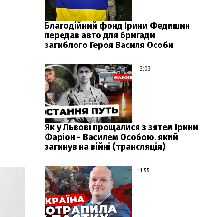
Благодійний фонд Ірини Федишин
передав авто для бригади
загиблого Героя Василя Особи
13:03
Як у Львові прощалися з зятем Ірини
Фаріон - Василем Особою, який
загинув на війні (трансляція)
11:55