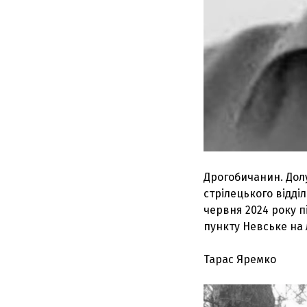
Дрогобичанин. Долу
стрілецького відді
червня 2024 року 
пункту Невське на 
Тарас Яремко