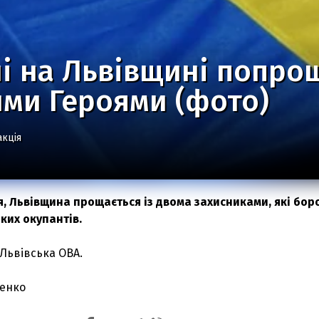
і на Львівщині попро
ми Героями (фото)
акція
ня, Львівщина прощається із двома захисниками, які бо
ьких окупантів.
Львівська ОВА.
енко