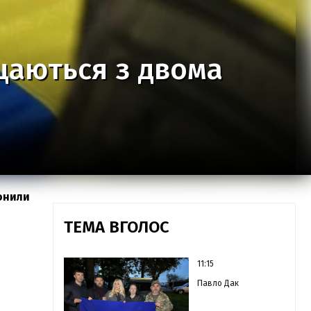
щаються з двома
ронили
ТЕМА ВГОЛОС
11:15
Павло Дак