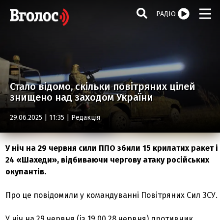
РАДІО
Стало відомо, скільки повітряних цілей
знищено над заходом України
29.06.2025 | 11:35 |
Редакція
У ніч на 29 червня сили ППО збили 15 крилатих ракет і
24 «Шахеди», відбиваючи чергову атаку російських
окупантів.
Про це повідомили у командуванні Повітряних Сил ЗСУ.
У ніч на 29 червня (із 19.00 28 червня) противник