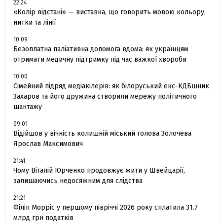
22:24
«Колір відстані» — виставка, що говорить мовою кольору,
нитки та лінії
10:09
Безоплатна паліативна допомога вдома: як українцям
отримати медичну підтримку під час важкої хвороби
10:00
Сімейний підряд медіакілерів: як білоруський екс-КДБшник
Захаров та його дружина створили мережу політичного
шантажу
09:01
Відійшов у вічність колишній міський голова Золочева
Ярослав Максимович
21:41
Чому Віталій Юрченко продовжує жити у Швейцарії,
залишаючись недосяжним для слідства
21:21
Філіп Морріс у першому півріччі 2026 року сплатила 31.7
млрд грн податків