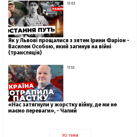
13:03
Як у Львові прощалися з зятем Ірини Фаріон -
Василем Особою, який загинув на війні
(трансляція)
11:55
«Нас затягнули у жорстку війну, де ми не
маємо переваги», - Чалий
Усі теми