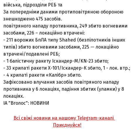
війська, підрозділи РЕБ та
За попередніми даними протиповітряною обороною
знешкоджено 475 засобів.
повітряного нападу противника, 249 збито вогневими
засобами, 226 – локаційно втрачені:
- 211 ворожих БпЛА типу Shahed (безпілотників інших
типів) збито вогневими засобами, 225 — локаційно
втрачені/подавлені РЕБ;
- 1 балістичну ракету Іскандер-М/KN-23 збито;
- 33 крилаті ракети Х-101/Іскандер-К збито, 1 - лок. втр.;
- 4 крилаті ракети «Калібр» збито.
Зафіксовано влучання засобів повітряного нападу
противника у 6 локаціях, падіння збитих (уламки) у 8
локаціях.
ІА "Вголос": НОВИНИ
Всі свіжі новини на нашому Telegram-каналі
Приєднуйся!