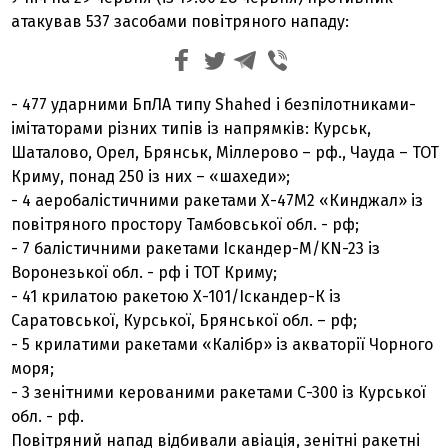
атакував 537 засобами повітряного нападу:
- 477 ударними БпЛА типу Shahed і безпілотниками-
імітаторами різних типів із напрямків: Курськ,
Шаталово, Орел, Брянськ, Міллерово – рф., Чауда – ТОТ
Криму, понад 250 із них – «шахеди»;
- 4 аеробалістичними ракетами Х-47М2 «Кинджал» із
повітряного простору Тамбовської обл. - рф;
- 7 балістичними ракетами Іскандер-М/KN-23 із
Воронезької обл. - рф і ТОТ Криму;
- 41 крилатою ракетою Х-101/Іскандер-К із
Саратовської, Курської, Брянської обл. – рф;
- 5 крилатими ракетами «Калібр» із акваторії Чорного
моря;
- 3 зенітними керованими ракетами С-300 із Курської
обл. - рф.
Повітряний напад відбивали авіація, зенітні ракетні