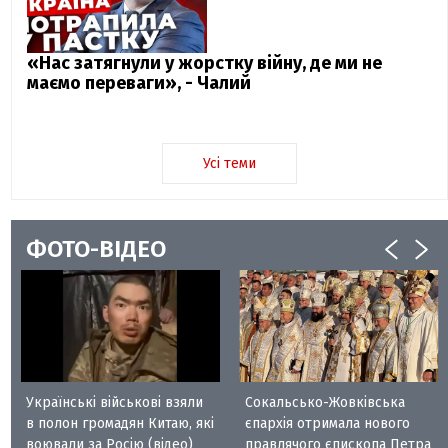
«Нас затягнули у жорстку війну, де ми не
маємо переваги», - Чалий
Усі теми
ФОТО-ВІДЕО
Українські військові взяли
Сокальсько-Жовківська
в полон громадян Китаю, які
єпархія отримала нового
воювали за Росію (відео)
правлячого єпископа Петра