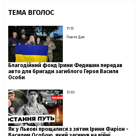
ТЕМА ВГОЛОС
11:15
Павло Дак
Благодійний фонд Ірини Федишин передав
авто для бригади загиблого Героя Василя
Особи
13:03
Як у Львові прощалися з зятем Ірини Фаріон -
Василем Особою, який загинув на війні