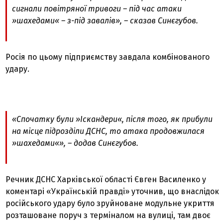
сигнали повітряної тривоги – під час атаки
»шахедами« – з-під завалів», – сказав Синєгубов.
Росія по цьому підприємству завдала комбінованого
удару.
«Спочатку були »Іскандери«, після того, як прибули
на місце підрозділи ДСНС, то атака продовжилася
»шахедами«», – додав Синєгубов.
Речник ДСНС Харківської області Євген Василенко у
коментарі «Українській правді» уточнив, що внаслідок
російського удару було зруйноване модульне укриття
розташоване поруч з терміналом на вулиці, там двоє