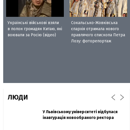
Українські військові взяли
Сокальсько-Жовківська
в полон громадян Китаю, які
єпархія отримала нового
воювали за Росію (відео)
правлячого єпископа Петра
Лозу: фоторепортаж
ЛЮДИ
Захисник "Азовсталі" Діанов вдруге
У Львівському університеті відбулася
Павло Дак
одружився та показав фото з весілля
інавгурація новообраного ректора
«Час не лікує, лише притуплює біль»:
сестра загиблого під Бахмутом Воїна з