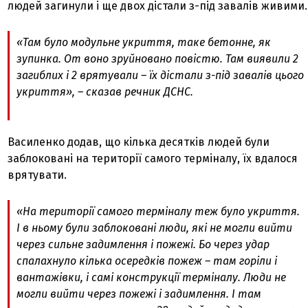
людей загинули і ще двох дістали з-під завалів живими.
«Там було модульне укриття, таке бетонне, як
зупинка. От воно зруйновано повістю. Там виявили 2
загиблих і 2 врятували – їх дістали з-під завалів цього
укриття», – сказав речник ДСНС.
Василенко додав, що кілька десятків людей були
заблоковані на території самого терміналу, їх вдалося
врятувати.
«На території самого терміналу теж було укриття.
І в ньому були заблоковані люди, які не могли вийти
через сильне задимлення і пожежі. Бо через удар
спалахнуло кілька осередків пожеж – там горіли і
вантажівки, і самі конструкції терміналу. Люди не
могли вийти через пожежі і задимлення. І там