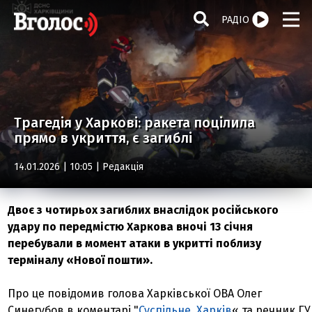
РАДІО
Трагедія у Харкові: ракета поцілила
прямо в укриття, є загиблі
14.01.2026 | 10:05 |
Редакція
Двоє з чотирьох загиблих внаслідок російського
удару по передмістю Харкова вночі 13 січня
перебували в момент атаки в укритті поблизу
терміналу «Нової пошти».
Про це повідомив голова Харківської ОВА Олег
Синегубов в коментарі "
Суспільне. Харків
« та речник ГУ