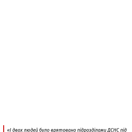
«І двох людей було врятовано підрозділами ДСНС під