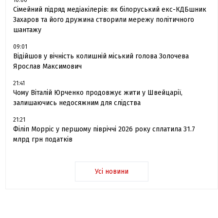
10:00
Сімейний підряд медіакілерів: як білоруський екс-КДБшник
Захаров та його дружина створили мережу політичного
шантажу
09:01
Відійшов у вічність колишній міський голова Золочева
Ярослав Максимович
21:41
Чому Віталій Юрченко продовжує жити у Швейцарії,
залишаючись недосяжним для слідства
21:21
Філіп Морріс у першому півріччі 2026 року сплатила 31.7
млрд грн податків
Усі новини