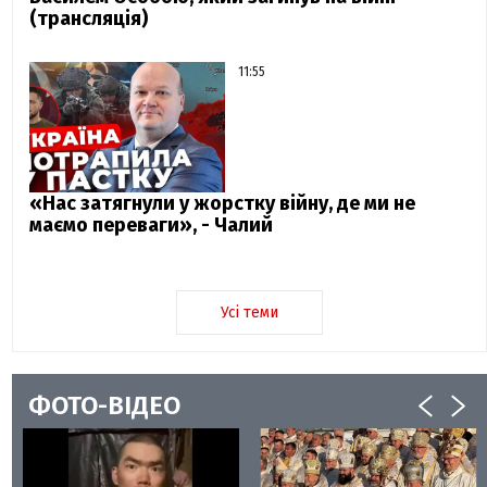
(трансляція)
11:55
«Нас затягнули у жорстку війну, де ми не
маємо переваги», - Чалий
Усі теми
ФОТО-ВІДЕО