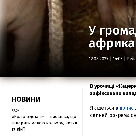
У грома
африка
12.08.2025 | 14:03 |
Реда
В урочищі «Кацерк
зафіксовано випад
НОВИНИ
Як ідеться в
дописі
22:24
свиней, зокрема се
«Колір відстані» — виставка, що
говорить мовою кольору, нитки
та лінії