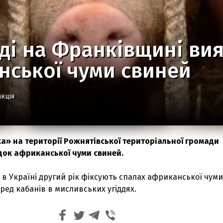
ді на Франківщині ви
нської чуми свиней
кція
а» на території Рожнятівської територіальної громади
ок африканської чуми свиней.
, в Україні другий рік фіксують спалах африканської чуми
ред кабанів в мисливських угіддях.