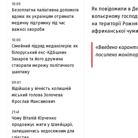
10:09
Як повідомили в Де
Безоплатна паліативна допомога
вольєрному господ
вдома: як українцям отримати
медичну підтримку під час
на території Рожня
важкої хвороби
африканської чуми
10:00
Сімейний підряд медіакілерів: як
«Введено каранти
білоруський екс-КДБшник
посилено монітори
Захаров та його дружина
створили мережу політичного
шантажу
09:01
Відійшов у вічність колишній
міський голова Золочева
Ярослав Максимович
21:41
Чому Віталій Юрченко
продовжує жити у Швейцарії,
залишаючись недосяжним для
слідства