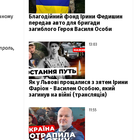
Благодійний фонд Ірини Федишин
аному
передав авто для бригади
загиблого Героя Василя Особи
13:03
троль,
Як у Львові прощалися з зятем Ірини
Фаріон - Василем Особою, який
загинув на війні (трансляція)
11:55