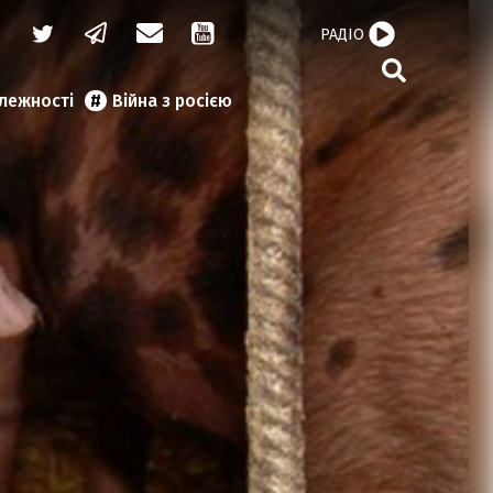
РАДІО
алежності
Війна з росією