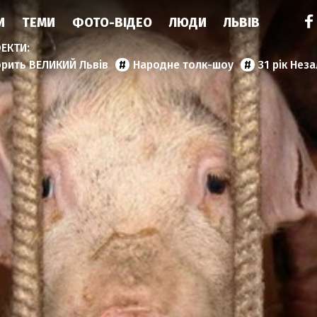
И
ТЕМИ
ФОТО-ВІДЕО
ЛЮДИ
ЛЬВІВ
орить ВЕЛИКИЙ Львів
Народне толк-шоу
31 рік Нез