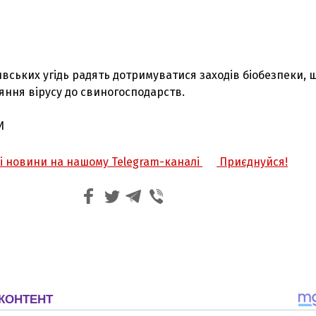
вських угідь радять дотримуватися заходів біобезпеки, 
яння вірусу до свиногосподарств.
И
жі новини на нашому Telegram-каналі
Приєднуйся!
З'явилося відео знищеного ворожого С