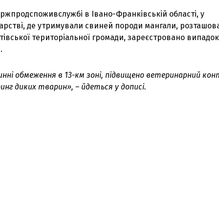
ржпродспоживслужбі в Івано-Франківській області, у
арстві, де утримували свиней породи мангали, розташов
тівської територіальної громади, зареєстровано випадок
.
нні обмеження в 13-км зоні, підвищено ветеринарний кон
нг диких тварин», – йдеться у дописі.