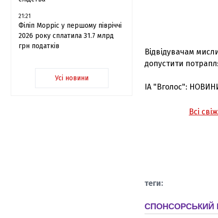
21:21
Філіп Морріс у першому півріччі
2026 року сплатила 31.7 млрд
грн податків
Відвідувачам мисли
допустити потрапл
Усі новини
ІА "Вголос": НОВИН
Всі сві