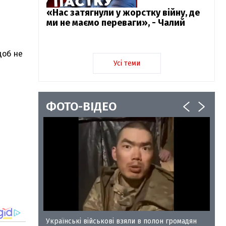
«Нас затягнули у жорстку війну, де
ми не маємо переваги», - Чалий
щоб не
Усі теми
ФОТО-ВІДЕО
у-35
Українські військові взяли в полон громадян