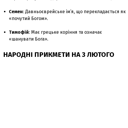
Семен
: Давньоєврейське ім’я, що перекладається як
«почутий Богом».
Тимофій
: Має грецьке коріння та означає
«шанувати Бога».
НАРОДНІ ПРИКМЕТИ НА 3 ЛЮТОГО