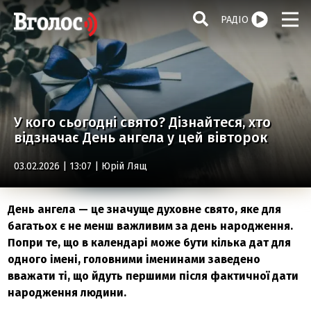
РАДІО
У кого сьогодні свято? Дізнайтеся, хто
відзначає День ангела у цей вівторок
03.02.2026 | 13:07 |
Юрій Лящ
День ангела — це значуще духовне свято, яке для
багатьох є не менш важливим за день народження.
Попри те, що в календарі може бути кілька дат для
одного імені, головними іменинами заведено
вважати ті, що йдуть першими після фактичної дати
народження людини.