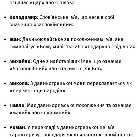
означає «цар» або «князь».
Володимир
: Слов’янське ім’я, що несе в собі
значення «заспокійливий».
Іван
: Давньоюдейське за походженням ім’я, яке
символізує «Божу милість» або «подарунок від Бога».
Михайло
: Одне з найстаріших імен, що означає
«богоподібний» або «такий же, як Бог».
Микола
: З давньогрецької мови перекладається як
«переможець народів».
Павло
: Має давньоримське походження та означає
«малий» або «скромний».
Роман
: У перекладі з давньогрецької це ім’я
характеризує володаря як «сильного» та «міцного».