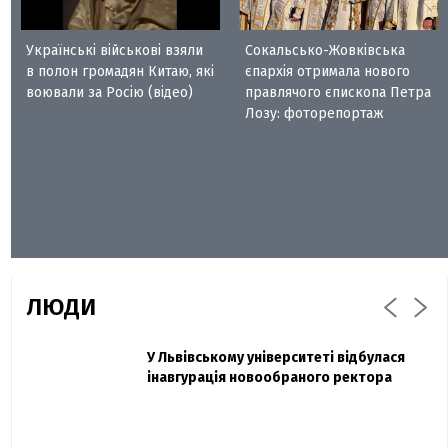
Українські військові взяли
Сокальсько-Жовківська
в полон громадян Китаю, які
єпархія отримала нового
воювали за Росію (відео)
правлячого єпископа Петра
Лозу: фоторепортаж
ЛЮДИ
Захисник "Азовсталі" Діанов вдруге
У Львівському університеті відбулася
Павло Дак
одружився та показав фото з весілля
інавгурація новообраного ректора
«Час не лікує, лише притуплює біль»:
сестра загиблого під Бахмутом Воїна з
Буковини розповіла про брата